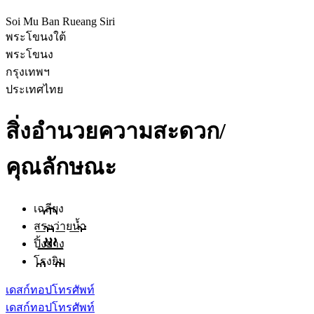
Soi Mu Ban Rueang Siri
พระโขนงใต้
พระโขนง
กรุงเทพฯ
ประเทศไทย
สิ่งอำนวยความสะดวก/
คุณลักษณะ
เฉลียง
สระว่ายน้ำ
ปิ้งย่าง
โรงยิม
เดสก์ทอป
โทรศัพท์
เดสก์ทอป
โทรศัพท์