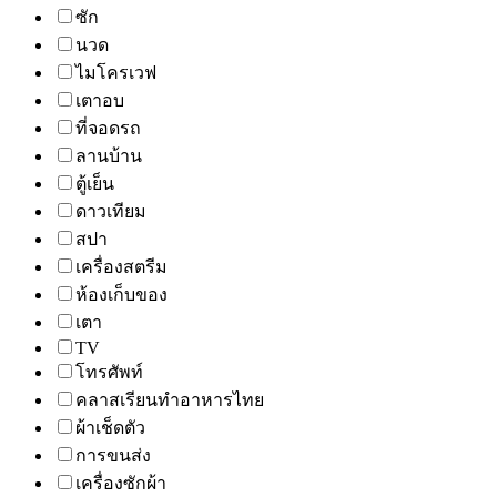
ซัก
นวด
ไมโครเวฟ
เตาอบ
ที่จอดรถ
ลานบ้าน
ตู้เย็น
ดาวเทียม
สปา
เครื่องสตรีม
ห้องเก็บของ
เตา
TV
โทรศัพท์
คลาสเรียนทำอาหารไทย
ผ้าเช็ดตัว
การขนส่ง
เครื่องซักผ้า