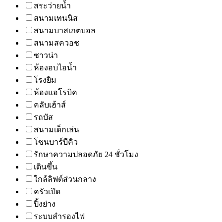
สระว่ายน้ำ
สนามเทนนิส
สนามบาสเกตบอล
สนามสควอช
ซาวน่า
ห้องอบไอน้ำ
โรงยิม
ห้องแอโรบิค
คลับเฮ้าส์
รถบัส
สนามเด็กเล่น
โซนบาร์บีคิว
รักษาความปลอดภัย 24 ชั่วโมง
เดินขึ้น
ใกล้ลิฟต์ส่วนกลาง
ครัวเปิด
ปิ้งย่าง
ระบบสำรองไฟ