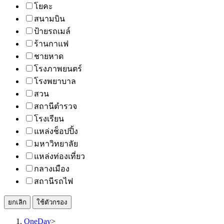
โยคะ
สนามบิน
ป้ายรถเมล์
ร้านกาแฟ
ชายหาด
โรงภาพยนตร์
โรงพยาบาล
สวน
สถานีตำรวจ
โรงเรียน
แหล่งช็อปปิ้ง
มหาวิทยาลัย
แหล่งท่องเที่ยว
กลางเมือง
สถานีรถไฟ
ยกเลิก
ใช้ตัวกรอง
OneDay
>