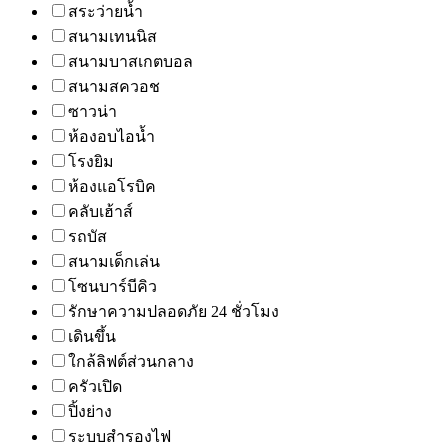
สระว่ายน้ำ
สนามเทนนิส
สนามบาสเกตบอล
สนามสควอช
ซาวน่า
ห้องอบไอน้ำ
โรงยิม
ห้องแอโรบิค
คลับเฮ้าส์
รถบัส
สนามเด็กเล่น
โซนบาร์บีคิว
รักษาความปลอดภัย 24 ชั่วโมง
เดินขึ้น
ใกล้ลิฟต์ส่วนกลาง
ครัวเปิด
ปิ้งย่าง
ระบบสำรองไฟ