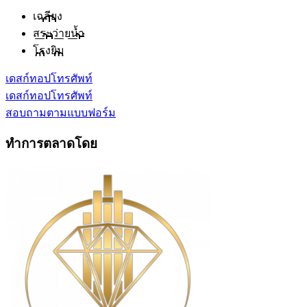
เฉลียง
สระว่ายน้ำ
โรงยิม
เดสก์ทอป
โทรศัพท์
เดสก์ทอป
โทรศัพท์
สอบถามตามแบบฟอร์ม
ทำการตลาดโดย