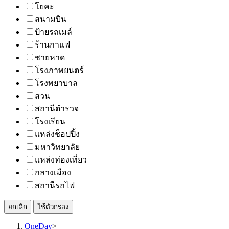
โยคะ
สนามบิน
ป้ายรถเมล์
ร้านกาแฟ
ชายหาด
โรงภาพยนตร์
โรงพยาบาล
สวน
สถานีตำรวจ
โรงเรียน
แหล่งช็อปปิ้ง
มหาวิทยาลัย
แหล่งท่องเที่ยว
กลางเมือง
สถานีรถไฟ
ยกเลิก
ใช้ตัวกรอง
OneDay
>