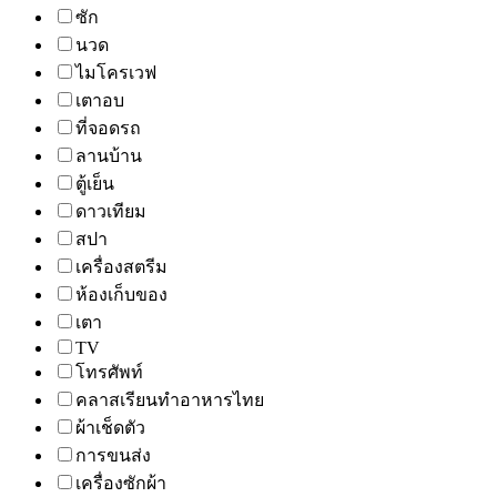
ซัก
นวด
ไมโครเวฟ
เตาอบ
ที่จอดรถ
ลานบ้าน
ตู้เย็น
ดาวเทียม
สปา
เครื่องสตรีม
ห้องเก็บของ
เตา
TV
โทรศัพท์
คลาสเรียนทำอาหารไทย
ผ้าเช็ดตัว
การขนส่ง
เครื่องซักผ้า