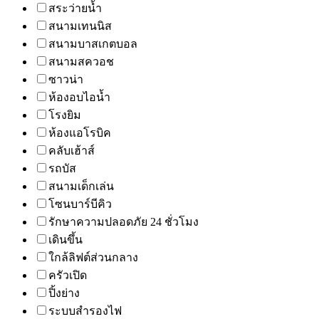
สระว่ายน้ำ
สนามเทนนิส
สนามบาสเกตบอล
สนามสควอช
ซาวน่า
ห้องอบไอน้ำ
โรงยิม
ห้องแอโรบิค
คลับเฮ้าส์
รถบัส
สนามเด็กเล่น
โซนบาร์บีคิว
รักษาความปลอดภัย 24 ชั่วโมง
เดินขึ้น
ใกล้ลิฟต์ส่วนกลาง
ครัวเปิด
ปิ้งย่าง
ระบบสำรองไฟ