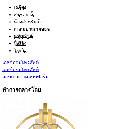
เฉลียง
สระว่ายน้ำ
ห้องสำหรับเด็ก
สนามบาสเกตบอล
คลับเฮ้าส์
ปิ้งย่าง
โรงยิม
เดสก์ทอป
โทรศัพท์
เดสก์ทอป
โทรศัพท์
สอบถามตามแบบฟอร์ม
ทำการตลาดโดย