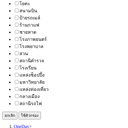
โยคะ
สนามบิน
ป้ายรถเมล์
ร้านกาแฟ
ชายหาด
โรงภาพยนตร์
โรงพยาบาล
สวน
สถานีตำรวจ
โรงเรียน
แหล่งช็อปปิ้ง
มหาวิทยาลัย
แหล่งท่องเที่ยว
กลางเมือง
สถานีรถไฟ
ยกเลิก
ใช้ตัวกรอง
OneDay
>