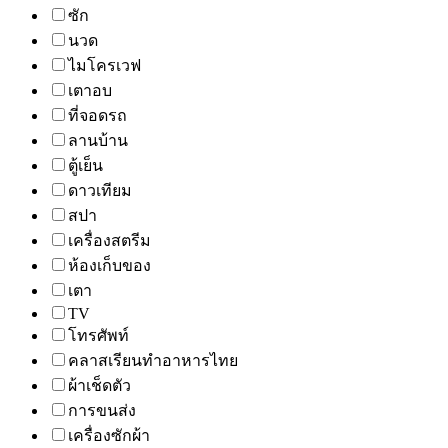
ซัก
นวด
ไมโครเวฟ
เตาอบ
ที่จอดรถ
ลานบ้าน
ตู้เย็น
ดาวเทียม
สปา
เครื่องสตรีม
ห้องเก็บของ
เตา
TV
โทรศัพท์
คลาสเรียนทำอาหารไทย
ผ้าเช็ดตัว
การขนส่ง
เครื่องซักผ้า