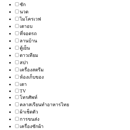
ซัก
นวด
ไมโครเวฟ
เตาอบ
ที่จอดรถ
ลานบ้าน
ตู้เย็น
ดาวเทียม
สปา
เครื่องสตรีม
ห้องเก็บของ
เตา
TV
โทรศัพท์
คลาสเรียนทำอาหารไทย
ผ้าเช็ดตัว
การขนส่ง
เครื่องซักผ้า