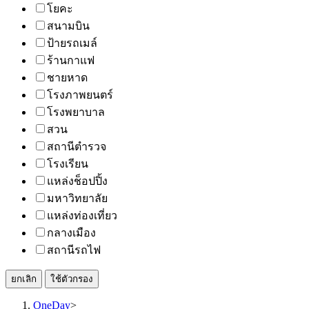
โยคะ
สนามบิน
ป้ายรถเมล์
ร้านกาแฟ
ชายหาด
โรงภาพยนตร์
โรงพยาบาล
สวน
สถานีตำรวจ
โรงเรียน
แหล่งช็อปปิ้ง
มหาวิทยาลัย
แหล่งท่องเที่ยว
กลางเมือง
สถานีรถไฟ
ยกเลิก
ใช้ตัวกรอง
OneDay
>