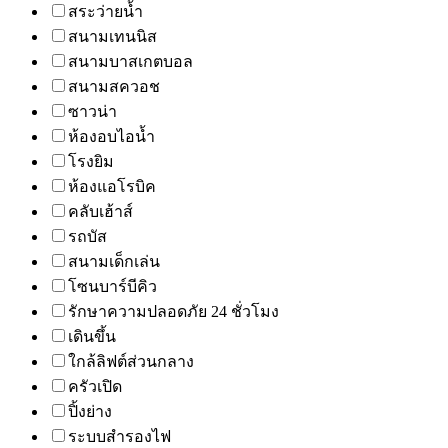
สระว่ายน้ำ
สนามเทนนิส
สนามบาสเกตบอล
สนามสควอช
ซาวน่า
ห้องอบไอน้ำ
โรงยิม
ห้องแอโรบิค
คลับเฮ้าส์
รถบัส
สนามเด็กเล่น
โซนบาร์บีคิว
รักษาความปลอดภัย 24 ชั่วโมง
เดินขึ้น
ใกล้ลิฟต์ส่วนกลาง
ครัวเปิด
ปิ้งย่าง
ระบบสำรองไฟ