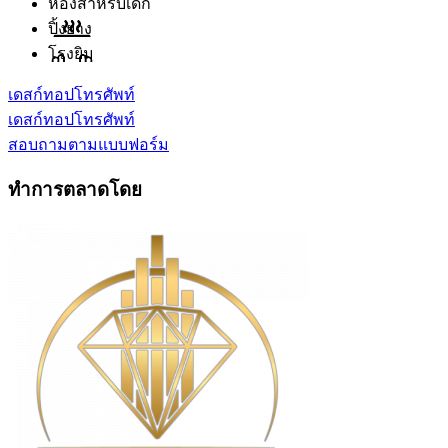
ห้องสำหรับเด็ก
ปิ้งย่าง
โรงยิม
เดสก์ทอป
โทรศัพท์
เดสก์ทอป
โทรศัพท์
สอบถามตามแบบฟอร์ม
ทำการตลาดโดย