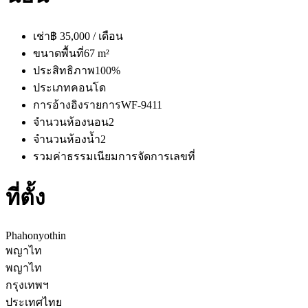
เช่า
฿ 35,000 / เดือน
ขนาดพื้นที่
67 m²
ประสิทธิภาพ
100%
ประเภท
คอนโด
การอ้างอิงรายการ
WF-9411
จำนวนห้องนอน
2
จำนวนห้องน้ำ
2
รวมค่าธรรมเนียมการจัดการ
เลขที่
ที่ตั้ง
Phahonyothin
พญาไท
พญาไท
กรุงเทพฯ
ประเทศไทย