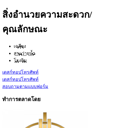
สิ่งอำนวยความสะดวก/
คุณลักษณะ
เฉลียง
สระว่ายน้ำ
โรงยิม
เดสก์ทอป
โทรศัพท์
เดสก์ทอป
โทรศัพท์
สอบถามตามแบบฟอร์ม
ทำการตลาดโดย