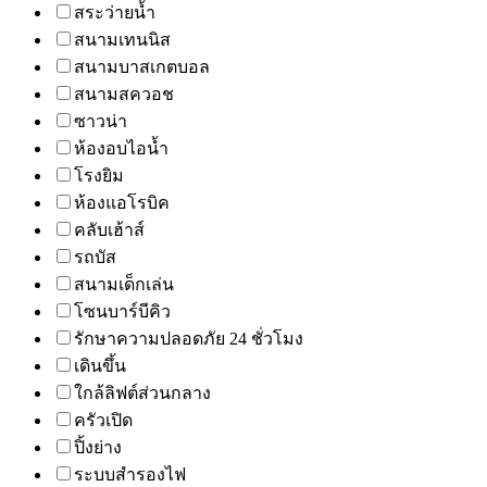
สระว่ายน้ำ
สนามเทนนิส
สนามบาสเกตบอล
สนามสควอช
ซาวน่า
ห้องอบไอน้ำ
โรงยิม
ห้องแอโรบิค
คลับเฮ้าส์
รถบัส
สนามเด็กเล่น
โซนบาร์บีคิว
รักษาความปลอดภัย 24 ชั่วโมง
เดินขึ้น
ใกล้ลิฟต์ส่วนกลาง
ครัวเปิด
ปิ้งย่าง
ระบบสำรองไฟ