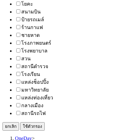
โยคะ
สนามบิน
ป้ายรถเมล์
ร้านกาแฟ
ชายหาด
โรงภาพยนตร์
โรงพยาบาล
สวน
สถานีตำรวจ
โรงเรียน
แหล่งช็อปปิ้ง
มหาวิทยาลัย
แหล่งท่องเที่ยว
กลางเมือง
สถานีรถไฟ
ยกเลิก
ใช้ตัวกรอง
OneDay
>