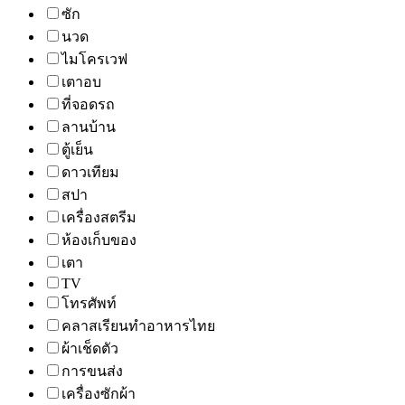
ซัก
นวด
ไมโครเวฟ
เตาอบ
ที่จอดรถ
ลานบ้าน
ตู้เย็น
ดาวเทียม
สปา
เครื่องสตรีม
ห้องเก็บของ
เตา
TV
โทรศัพท์
คลาสเรียนทำอาหารไทย
ผ้าเช็ดตัว
การขนส่ง
เครื่องซักผ้า