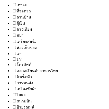
เตาอบ
ที่จอดรถ
ลานบ้าน
ตู้เย็น
ดาวเทียม
สปา
เครื่องสตรีม
ห้องเก็บของ
เตา
TV
โทรศัพท์
คลาสเรียนทำอาหารไทย
ผ้าเช็ดตัว
การขนส่ง
เครื่องซักผ้า
โยคะ
สนามบิน
ป้ายรถเมล์