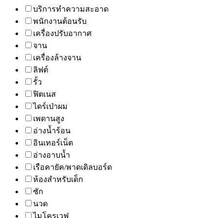
บริการทำความสะอาด
พนักงานต้อนรับ
เครื่องปรับอากาศ
จาน
เครื่องล้างจาน
ลิฟต์
รั้ว
ฟิตเนส
ไดร์เป่าผม
เพดานสูง
อ่างน้ำร้อน
อินเทอร์เน็ต
อ่างอาบน้ำ
เรือคายัค/พาดเดิลบอร์ด
ห้องสำหรับเด็ก
ซัก
นวด
ไมโครเวฟ