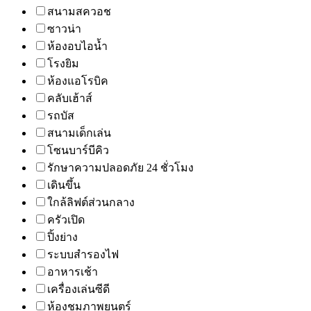
สนามสควอช
ซาวน่า
ห้องอบไอน้ำ
โรงยิม
ห้องแอโรบิค
คลับเฮ้าส์
รถบัส
สนามเด็กเล่น
โซนบาร์บีคิว
รักษาความปลอดภัย 24 ชั่วโมง
เดินขึ้น
ใกล้ลิฟต์ส่วนกลาง
ครัวเปิด
ปิ้งย่าง
ระบบสำรองไฟ
อาหารเช้า
เครื่องเล่นซีดี
ห้องชมภาพยนตร์