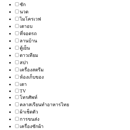
ซัก
นวด
ไมโครเวฟ
เตาอบ
ที่จอดรถ
ลานบ้าน
ตู้เย็น
ดาวเทียม
สปา
เครื่องสตรีม
ห้องเก็บของ
เตา
TV
โทรศัพท์
คลาสเรียนทำอาหารไทย
ผ้าเช็ดตัว
การขนส่ง
เครื่องซักผ้า