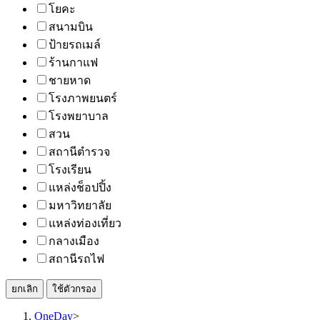
โยคะ
สนามบิน
ป้ายรถเมล์
ร้านกาแฟ
ชายหาด
โรงภาพยนตร์
โรงพยาบาล
สวน
สถานีตำรวจ
โรงเรียน
แหล่งช็อปปิ้ง
มหาวิทยาลัย
แหล่งท่องเที่ยว
กลางเมือง
สถานีรถไฟ
ยกเลิก
ใช้ตัวกรอง
OneDay
>