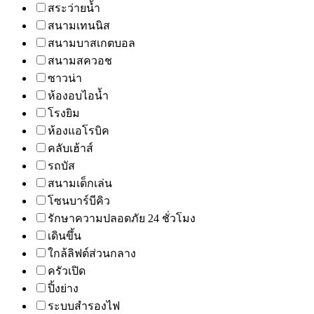
สระว่ายน้ำ
สนามเทนนิส
สนามบาสเกตบอล
สนามสควอช
ซาวน่า
ห้องอบไอน้ำ
โรงยิม
ห้องแอโรบิค
คลับเฮ้าส์
รถบัส
สนามเด็กเล่น
โซนบาร์บีคิว
รักษาความปลอดภัย 24 ชั่วโมง
เดินขึ้น
ใกล้ลิฟต์ส่วนกลาง
ครัวเปิด
ปิ้งย่าง
ระบบสำรองไฟ