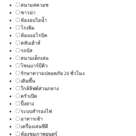
สนามสควอช
ซาวน่า
ห้องอบไอน้ำ
โรงยิม
ห้องแอโรบิค
คลับเฮ้าส์
รถบัส
สนามเด็กเล่น
โซนบาร์บีคิว
รักษาความปลอดภัย 24 ชั่วโมง
เดินขึ้น
ใกล้ลิฟต์ส่วนกลาง
ครัวเปิด
ปิ้งย่าง
ระบบสำรองไฟ
อาหารเช้า
เครื่องเล่นซีดี
ห้องชมภาพยนตร์