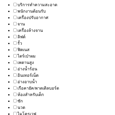
บริการทำความสะอาด
พนักงานต้อนรับ
เครื่องปรับอากาศ
จาน
เครื่องล้างจาน
ลิฟต์
รั้ว
ฟิตเนส
ไดร์เป่าผม
เพดานสูง
อ่างน้ำร้อน
อินเทอร์เน็ต
อ่างอาบน้ำ
เรือคายัค/พาดเดิลบอร์ด
ห้องสำหรับเด็ก
ซัก
นวด
ไมโครเวฟ