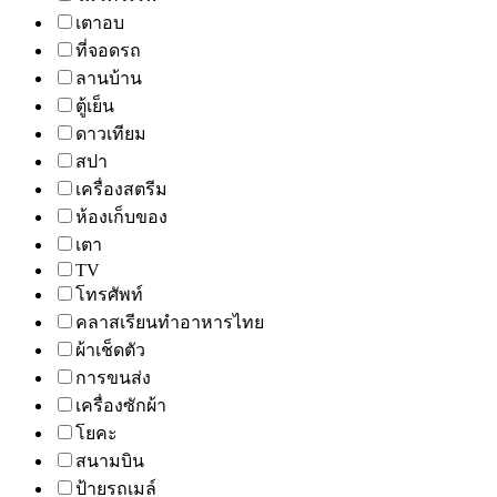
เตาอบ
ที่จอดรถ
ลานบ้าน
ตู้เย็น
ดาวเทียม
สปา
เครื่องสตรีม
ห้องเก็บของ
เตา
TV
โทรศัพท์
คลาสเรียนทำอาหารไทย
ผ้าเช็ดตัว
การขนส่ง
เครื่องซักผ้า
โยคะ
สนามบิน
ป้ายรถเมล์