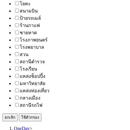
โยคะ
สนามบิน
ป้ายรถเมล์
ร้านกาแฟ
ชายหาด
โรงภาพยนตร์
โรงพยาบาล
สวน
สถานีตำรวจ
โรงเรียน
แหล่งช็อปปิ้ง
มหาวิทยาลัย
แหล่งท่องเที่ยว
กลางเมือง
สถานีรถไฟ
ยกเลิก
ใช้ตัวกรอง
OneDay
>