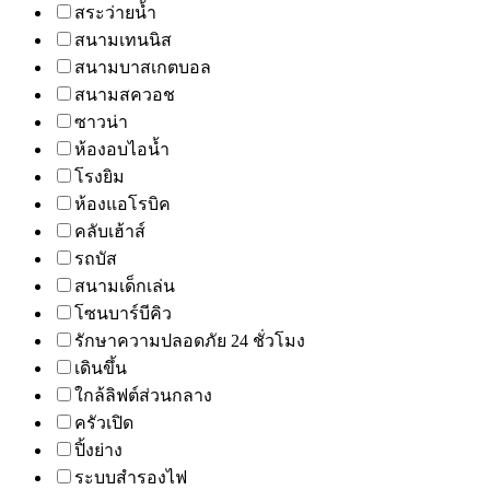
สระว่ายน้ำ
สนามเทนนิส
สนามบาสเกตบอล
สนามสควอช
ซาวน่า
ห้องอบไอน้ำ
โรงยิม
ห้องแอโรบิค
คลับเฮ้าส์
รถบัส
สนามเด็กเล่น
โซนบาร์บีคิว
รักษาความปลอดภัย 24 ชั่วโมง
เดินขึ้น
ใกล้ลิฟต์ส่วนกลาง
ครัวเปิด
ปิ้งย่าง
ระบบสำรองไฟ