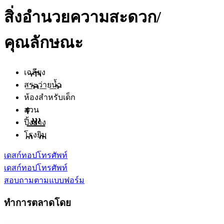
สิ่งอำนวยความสะดวก/
คุณลักษณะ
เฉลียง
สระว่ายน้ำ
ห้องสำหรับเด็ก
สวน
ปิ้งย่าง
โรงยิม
เดสก์ทอป
โทรศัพท์
เดสก์ทอป
โทรศัพท์
สอบถามตามแบบฟอร์ม
ทำการตลาดโดย