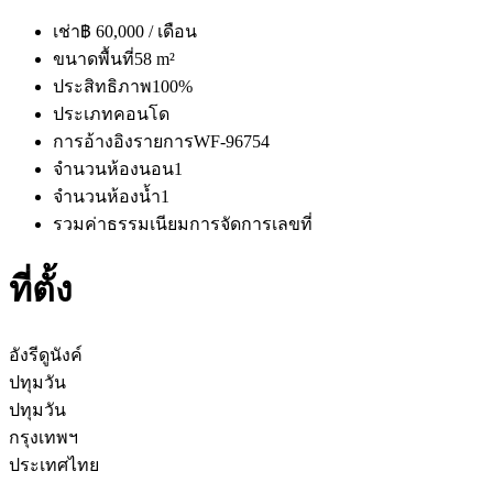
เช่า
฿ 60,000 / เดือน
ขนาดพื้นที่
58 m²
ประสิทธิภาพ
100%
ประเภท
คอนโด
การอ้างอิงรายการ
WF-96754
จำนวนห้องนอน
1
จำนวนห้องน้ำ
1
รวมค่าธรรมเนียมการจัดการ
เลขที่
ที่ตั้ง
อังรีดูนังค์
ปทุมวัน
ปทุมวัน
กรุงเทพฯ
ประเทศไทย