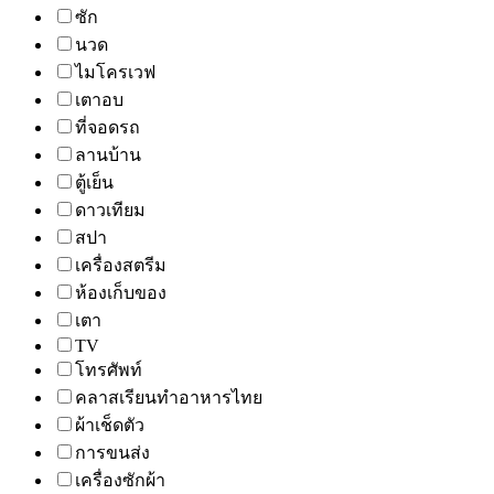
ซัก
นวด
ไมโครเวฟ
เตาอบ
ที่จอดรถ
ลานบ้าน
ตู้เย็น
ดาวเทียม
สปา
เครื่องสตรีม
ห้องเก็บของ
เตา
TV
โทรศัพท์
คลาสเรียนทำอาหารไทย
ผ้าเช็ดตัว
การขนส่ง
เครื่องซักผ้า