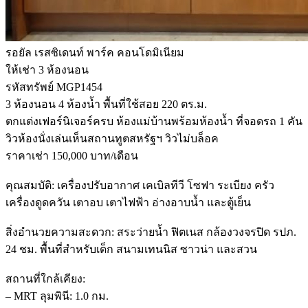
รอยัล เรสซิเดนท์ พาร์ค คอนโดมิเนียม
ให้เช่า 3 ห้องนอน
รหัสทรัพย์ MGP1454
3 ห้องนอน 4 ห้องน้ำ พื้นที่ใช้สอย 220 ตร.ม.
ตกแต่งเฟอร์นิเจอร์ครบ ห้องแม่บ้านพร้อมห้องน้ำ ที่จอดรถ 1 คัน
วิวห้องนั่งเล่นเห็นสถานทูตสหรัฐฯ วิวไม่บล็อค
ราคาเช่า 150,000 บาท/เดือน
คุณสมบัติ: เครื่องปรับอากาศ เคเบิลทีวี โซฟา ระเบียง ครัว
เครื่องดูดควัน เตาอบ เตาไฟฟ้า อ่างอาบน้ำ และตู้เย็น
สิ่งอำนวยความสะดวก: สระว่ายน้ำ ฟิตเนส กล้องวงจรปิด รปภ.
24 ชม. พื้นที่สำหรับเด็ก สนามเทนนิส ซาวน่า และสวน
สถานที่ใกล้เคียง:
– MRT ลุมพินี: 1.0 กม.