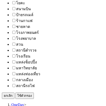
โยคะ
สนามบิน
ป้ายรถเมล์
ร้านกาแฟ
ชายหาด
โรงภาพยนตร์
โรงพยาบาล
สวน
สถานีตำรวจ
โรงเรียน
แหล่งช็อปปิ้ง
มหาวิทยาลัย
แหล่งท่องเที่ยว
กลางเมือง
สถานีรถไฟ
ยกเลิก
ใช้ตัวกรอง
OneDay
>