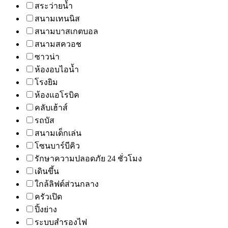
สระว่ายน้ำ
สนามเทนนิส
สนามบาสเกตบอล
สนามสควอช
ซาวน่า
ห้องอบไอน้ำ
โรงยิม
ห้องแอโรบิค
คลับเฮ้าส์
รถบัส
สนามเด็กเล่น
โซนบาร์บีคิว
รักษาความปลอดภัย 24 ชั่วโมง
เดินขึ้น
ใกล้ลิฟต์ส่วนกลาง
ครัวเปิด
ปิ้งย่าง
ระบบสำรองไฟ