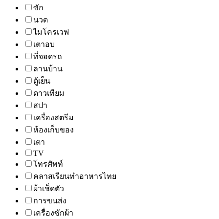
ซัก
นวด
ไมโครเวฟ
เตาอบ
ที่จอดรถ
ลานบ้าน
ตู้เย็น
ดาวเทียม
สปา
เครื่องสตรีม
ห้องเก็บของ
เตา
TV
โทรศัพท์
คลาสเรียนทำอาหารไทย
ผ้าเช็ดตัว
การขนส่ง
เครื่องซักผ้า