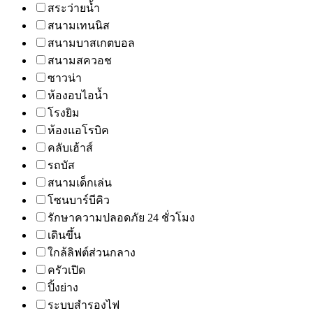
สระว่ายน้ำ
สนามเทนนิส
สนามบาสเกตบอล
สนามสควอช
ซาวน่า
ห้องอบไอน้ำ
โรงยิม
ห้องแอโรบิค
คลับเฮ้าส์
รถบัส
สนามเด็กเล่น
โซนบาร์บีคิว
รักษาความปลอดภัย 24 ชั่วโมง
เดินขึ้น
ใกล้ลิฟต์ส่วนกลาง
ครัวเปิด
ปิ้งย่าง
ระบบสำรองไฟ