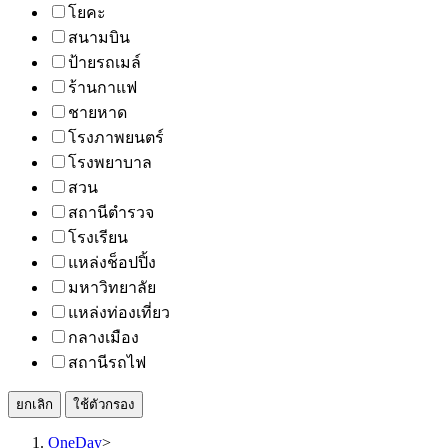
โยคะ
สนามบิน
ป้ายรถเมล์
ร้านกาแฟ
ชายหาด
โรงภาพยนตร์
โรงพยาบาล
สวน
สถานีตำรวจ
โรงเรียน
แหล่งช็อปปิ้ง
มหาวิทยาลัย
แหล่งท่องเที่ยว
กลางเมือง
สถานีรถไฟ
ยกเลิก
ใช้ตัวกรอง
OneDay
>