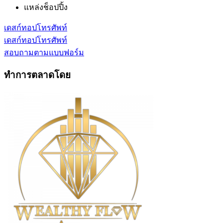
แหล่งช็อปปิ้ง
เดสก์ทอป
โทรศัพท์
เดสก์ทอป
โทรศัพท์
สอบถามตามแบบฟอร์ม
ทำการตลาดโดย