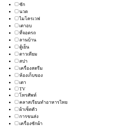
ซัก
นวด
ไมโครเวฟ
เตาอบ
ที่จอดรถ
ลานบ้าน
ตู้เย็น
ดาวเทียม
สปา
เครื่องสตรีม
ห้องเก็บของ
เตา
TV
โทรศัพท์
คลาสเรียนทำอาหารไทย
ผ้าเช็ดตัว
การขนส่ง
เครื่องซักผ้า