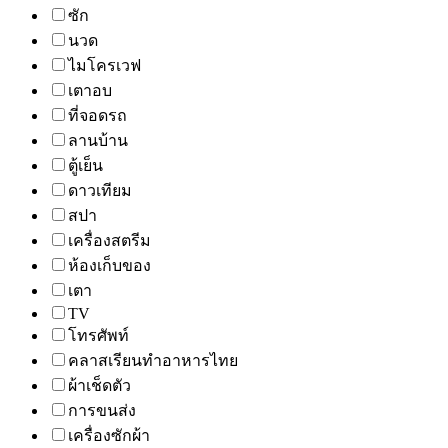
ซัก
นวด
ไมโครเวฟ
เตาอบ
ที่จอดรถ
ลานบ้าน
ตู้เย็น
ดาวเทียม
สปา
เครื่องสตรีม
ห้องเก็บของ
เตา
TV
โทรศัพท์
คลาสเรียนทำอาหารไทย
ผ้าเช็ดตัว
การขนส่ง
เครื่องซักผ้า