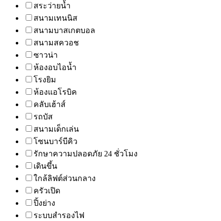
สระว่ายน้ำ
สนามเทนนิส
สนามบาสเกตบอล
สนามสควอช
ซาวน่า
ห้องอบไอน้ำ
โรงยิม
ห้องแอโรบิค
คลับเฮ้าส์
รถบัส
สนามเด็กเล่น
โซนบาร์บีคิว
รักษาความปลอดภัย 24 ชั่วโมง
เดินขึ้น
ใกล้ลิฟต์ส่วนกลาง
ครัวเปิด
ปิ้งย่าง
ระบบสำรองไฟ