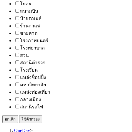
โยคะ
สนามบิน
ป้ายรถเมล์
ร้านกาแฟ
ชายหาด
โรงภาพยนตร์
โรงพยาบาล
สวน
สถานีตำรวจ
โรงเรียน
แหล่งช็อปปิ้ง
มหาวิทยาลัย
แหล่งท่องเที่ยว
กลางเมือง
สถานีรถไฟ
ยกเลิก
ใช้ตัวกรอง
OneDay
>