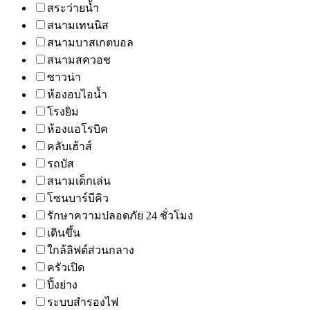
สระว่ายน้ำ
สนามเทนนิส
สนามบาสเกตบอล
สนามสควอช
ซาวน่า
ห้องอบไอน้ำ
โรงยิม
ห้องแอโรบิค
คลับเฮ้าส์
รถบัส
สนามเด็กเล่น
โซนบาร์บีคิว
รักษาความปลอดภัย 24 ชั่วโมง
เดินขึ้น
ใกล้ลิฟต์ส่วนกลาง
ครัวเปิด
ปิ้งย่าง
ระบบสำรองไฟ