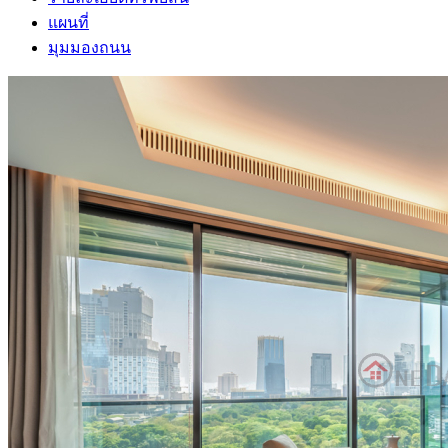
แผนที่
มุมมองถนน