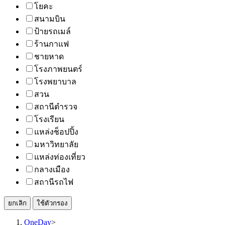
โยคะ
สนามบิน
ป้ายรถเมล์
ร้านกาแฟ
ชายหาด
โรงภาพยนตร์
โรงพยาบาล
สวน
สถานีตำรวจ
โรงเรียน
แหล่งช็อปปิ้ง
มหาวิทยาลัย
แหล่งท่องเที่ยว
กลางเมือง
สถานีรถไฟ
ยกเลิก
ใช้ตัวกรอง
OneDay
>