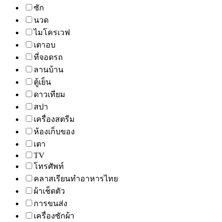
ซัก
นวด
ไมโครเวฟ
เตาอบ
ที่จอดรถ
ลานบ้าน
ตู้เย็น
ดาวเทียม
สปา
เครื่องสตรีม
ห้องเก็บของ
เตา
TV
โทรศัพท์
คลาสเรียนทำอาหารไทย
ผ้าเช็ดตัว
การขนส่ง
เครื่องซักผ้า