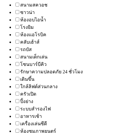
สนามสควอช
ซาวน่า
ห้องอบไอน้ำ
โรงยิม
ห้องแอโรบิค
คลับเฮ้าส์
รถบัส
สนามเด็กเล่น
โซนบาร์บีคิว
รักษาความปลอดภัย 24 ชั่วโมง
เดินขึ้น
ใกล้ลิฟต์ส่วนกลาง
ครัวเปิด
ปิ้งย่าง
ระบบสำรองไฟ
อาหารเช้า
เครื่องเล่นซีดี
ห้องชมภาพยนตร์