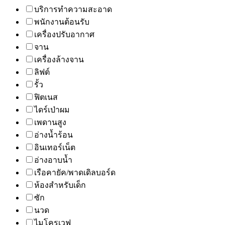
บริการทำความสะอาด
พนักงานต้อนรับ
เครื่องปรับอากาศ
จาน
เครื่องล้างจาน
ลิฟต์
รั้ว
ฟิตเนส
ไดร์เป่าผม
เพดานสูง
อ่างน้ำร้อน
อินเทอร์เน็ต
อ่างอาบน้ำ
เรือคายัค/พาดเดิลบอร์ด
ห้องสำหรับเด็ก
ซัก
นวด
ไมโครเวฟ