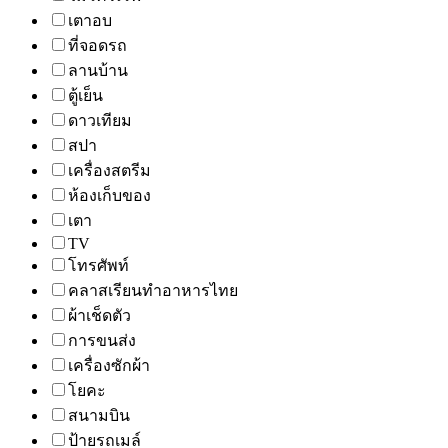
เตาอบ
ที่จอดรถ
ลานบ้าน
ตู้เย็น
ดาวเทียม
สปา
เครื่องสตรีม
ห้องเก็บของ
เตา
TV
โทรศัพท์
คลาสเรียนทำอาหารไทย
ผ้าเช็ดตัว
การขนส่ง
เครื่องซักผ้า
โยคะ
สนามบิน
ป้ายรถเมล์