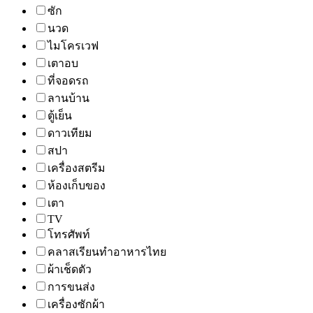
ซัก
นวด
ไมโครเวฟ
เตาอบ
ที่จอดรถ
ลานบ้าน
ตู้เย็น
ดาวเทียม
สปา
เครื่องสตรีม
ห้องเก็บของ
เตา
TV
โทรศัพท์
คลาสเรียนทำอาหารไทย
ผ้าเช็ดตัว
การขนส่ง
เครื่องซักผ้า