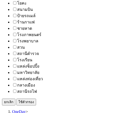
โยคะ
สนามบิน
ป้ายรถเมล์
ร้านกาแฟ
ชายหาด
โรงภาพยนตร์
โรงพยาบาล
สวน
สถานีตำรวจ
โรงเรียน
แหล่งช็อปปิ้ง
มหาวิทยาลัย
แหล่งท่องเที่ยว
กลางเมือง
สถานีรถไฟ
ยกเลิก
ใช้ตัวกรอง
OneDay
>