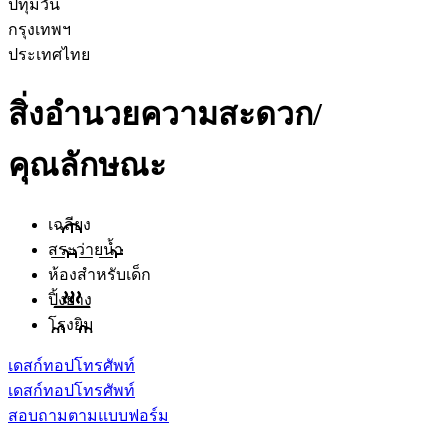
ปทุมวัน
กรุงเทพฯ
ประเทศไทย
สิ่งอำนวยความสะดวก/
คุณลักษณะ
เฉลียง
สระว่ายน้ำ
ห้องสำหรับเด็ก
ปิ้งย่าง
โรงยิม
เดสก์ทอป
โทรศัพท์
เดสก์ทอป
โทรศัพท์
สอบถามตามแบบฟอร์ม