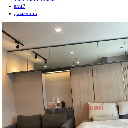
แผนที่
มุมมองถนน