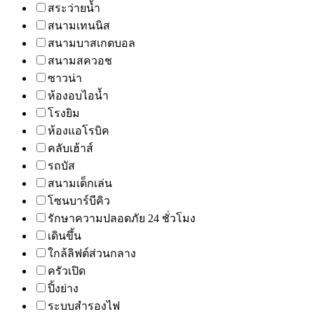
สระว่ายน้ำ
สนามเทนนิส
สนามบาสเกตบอล
สนามสควอช
ซาวน่า
ห้องอบไอน้ำ
โรงยิม
ห้องแอโรบิค
คลับเฮ้าส์
รถบัส
สนามเด็กเล่น
โซนบาร์บีคิว
รักษาความปลอดภัย 24 ชั่วโมง
เดินขึ้น
ใกล้ลิฟต์ส่วนกลาง
ครัวเปิด
ปิ้งย่าง
ระบบสำรองไฟ