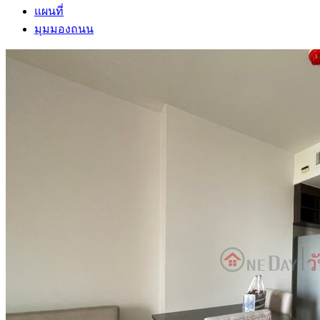
แผนที่
มุมมองถนน