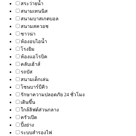
สระว่ายน้ำ
สนามเทนนิส
สนามบาสเกตบอล
สนามสควอช
ซาวน่า
ห้องอบไอน้ำ
โรงยิม
ห้องแอโรบิค
คลับเฮ้าส์
รถบัส
สนามเด็กเล่น
โซนบาร์บีคิว
รักษาความปลอดภัย 24 ชั่วโมง
เดินขึ้น
ใกล้ลิฟต์ส่วนกลาง
ครัวเปิด
ปิ้งย่าง
ระบบสำรองไฟ