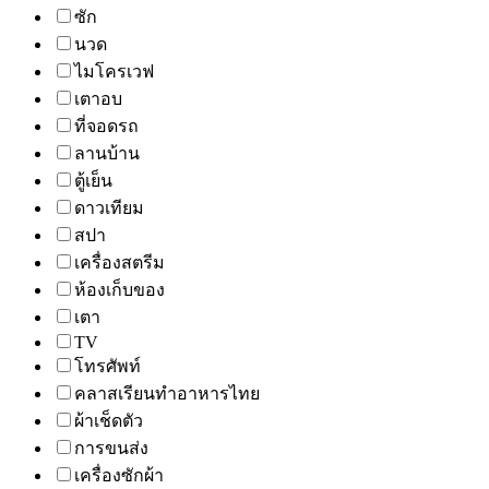
ซัก
นวด
ไมโครเวฟ
เตาอบ
ที่จอดรถ
ลานบ้าน
ตู้เย็น
ดาวเทียม
สปา
เครื่องสตรีม
ห้องเก็บของ
เตา
TV
โทรศัพท์
คลาสเรียนทำอาหารไทย
ผ้าเช็ดตัว
การขนส่ง
เครื่องซักผ้า