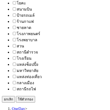
โยคะ
สนามบิน
ป้ายรถเมล์
ร้านกาแฟ
ชายหาด
โรงภาพยนตร์
โรงพยาบาล
สวน
สถานีตำรวจ
โรงเรียน
แหล่งช็อปปิ้ง
มหาวิทยาลัย
แหล่งท่องเที่ยว
กลางเมือง
สถานีรถไฟ
ยกเลิก
ใช้ตัวกรอง
OneDay
>