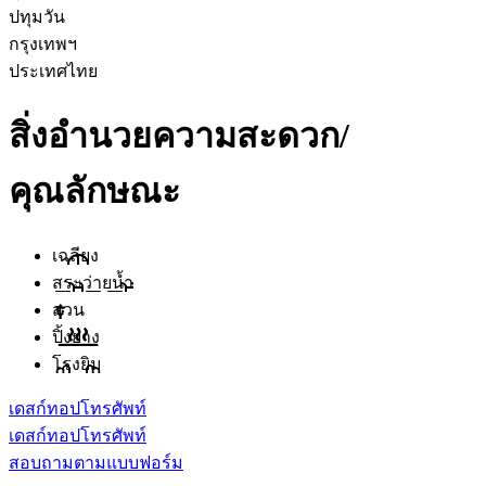
ปทุมวัน
กรุงเทพฯ
ประเทศไทย
สิ่งอำนวยความสะดวก/
คุณลักษณะ
เฉลียง
สระว่ายน้ำ
สวน
ปิ้งย่าง
โรงยิม
เดสก์ทอป
โทรศัพท์
เดสก์ทอป
โทรศัพท์
สอบถามตามแบบฟอร์ม