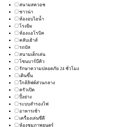
สนามสควอช
ซาวน่า
ห้องอบไอน้ำ
โรงยิม
ห้องแอโรบิค
คลับเฮ้าส์
รถบัส
สนามเด็กเล่น
โซนบาร์บีคิว
รักษาความปลอดภัย 24 ชั่วโมง
เดินขึ้น
ใกล้ลิฟต์ส่วนกลาง
ครัวเปิด
ปิ้งย่าง
ระบบสำรองไฟ
อาหารเช้า
เครื่องเล่นซีดี
ห้องชมภาพยนตร์