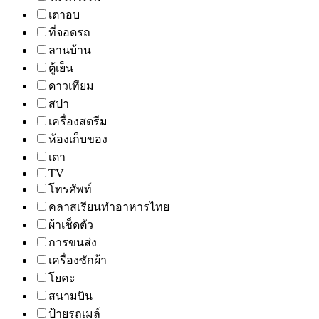
เตาอบ
ที่จอดรถ
ลานบ้าน
ตู้เย็น
ดาวเทียม
สปา
เครื่องสตรีม
ห้องเก็บของ
เตา
TV
โทรศัพท์
คลาสเรียนทำอาหารไทย
ผ้าเช็ดตัว
การขนส่ง
เครื่องซักผ้า
โยคะ
สนามบิน
ป้ายรถเมล์