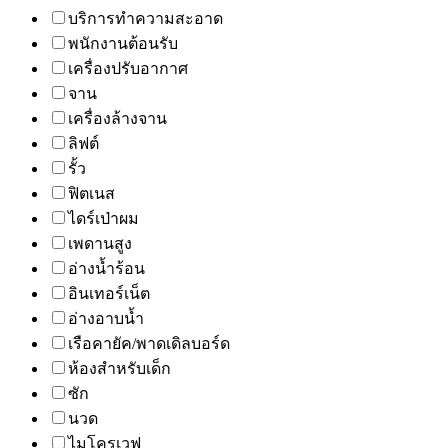
บริการทำความสะอาด
พนักงานต้อนรับ
เครื่องปรับอากาศ
จาน
เครื่องล้างจาน
ลิฟต์
รั้ว
ฟิตเนส
ไดร์เป่าผม
เพดานสูง
อ่างน้ำร้อน
อินเทอร์เน็ต
อ่างอาบน้ำ
เรือคายัค/พาดเดิลบอร์ด
ห้องสำหรับเด็ก
ซัก
นวด
ไมโครเวฟ