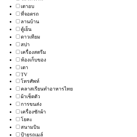
เตาอบ
ที่จอดรถ
ลานบ้าน
ตู้เย็น
ดาวเทียม
สปา
เครื่องสตรีม
ห้องเก็บของ
เตา
TV
โทรศัพท์
คลาสเรียนทำอาหารไทย
ผ้าเช็ดตัว
การขนส่ง
เครื่องซักผ้า
โยคะ
สนามบิน
ป้ายรถเมล์