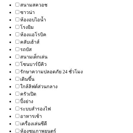
สนามสควอช
ซาวน่า
ห้องอบไอน้ำ
โรงยิม
ห้องแอโรบิค
คลับเฮ้าส์
รถบัส
สนามเด็กเล่น
โซนบาร์บีคิว
รักษาความปลอดภัย 24 ชั่วโมง
เดินขึ้น
ใกล้ลิฟต์ส่วนกลาง
ครัวเปิด
ปิ้งย่าง
ระบบสำรองไฟ
อาหารเช้า
เครื่องเล่นซีดี
ห้องชมภาพยนตร์