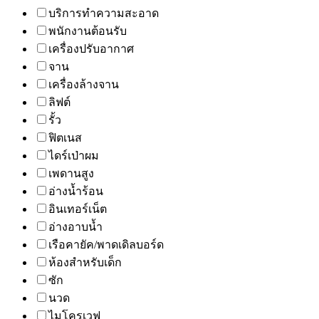
บริการทำความสะอาด
พนักงานต้อนรับ
เครื่องปรับอากาศ
จาน
เครื่องล้างจาน
ลิฟต์
รั้ว
ฟิตเนส
ไดร์เป่าผม
เพดานสูง
อ่างน้ำร้อน
อินเทอร์เน็ต
อ่างอาบน้ำ
เรือคายัค/พาดเดิลบอร์ด
ห้องสำหรับเด็ก
ซัก
นวด
ไมโครเวฟ