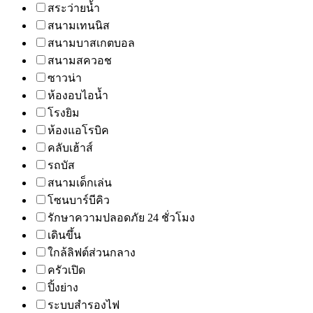
สระว่ายน้ำ
สนามเทนนิส
สนามบาสเกตบอล
สนามสควอช
ซาวน่า
ห้องอบไอน้ำ
โรงยิม
ห้องแอโรบิค
คลับเฮ้าส์
รถบัส
สนามเด็กเล่น
โซนบาร์บีคิว
รักษาความปลอดภัย 24 ชั่วโมง
เดินขึ้น
ใกล้ลิฟต์ส่วนกลาง
ครัวเปิด
ปิ้งย่าง
ระบบสำรองไฟ