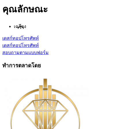
คุณลักษณะ
เฉลียง
เดสก์ทอป
โทรศัพท์
เดสก์ทอป
โทรศัพท์
สอบถามตามแบบฟอร์ม
ทำการตลาดโดย