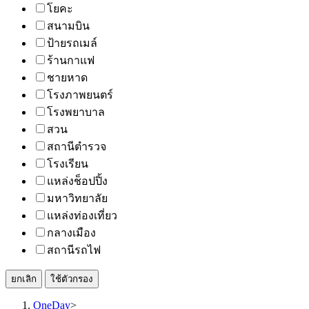
โยคะ
สนามบิน
ป้ายรถเมล์
ร้านกาแฟ
ชายหาด
โรงภาพยนตร์
โรงพยาบาล
สวน
สถานีตำรวจ
โรงเรียน
แหล่งช็อปปิ้ง
มหาวิทยาลัย
แหล่งท่องเที่ยว
กลางเมือง
สถานีรถไฟ
ยกเลิก
ใช้ตัวกรอง
OneDay
>