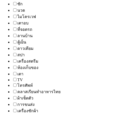
ซัก
นวด
ไมโครเวฟ
เตาอบ
ที่จอดรถ
ลานบ้าน
ตู้เย็น
ดาวเทียม
สปา
เครื่องสตรีม
ห้องเก็บของ
เตา
TV
โทรศัพท์
คลาสเรียนทำอาหารไทย
ผ้าเช็ดตัว
การขนส่ง
เครื่องซักผ้า