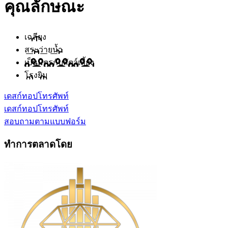
คุณลักษณะ
เฉลียง
สระว่ายน้ำ
เป็นมิตรกับสัตว์เลี้ยง
โรงยิม
เดสก์ทอป
โทรศัพท์
เดสก์ทอป
โทรศัพท์
สอบถามตามแบบฟอร์ม
ทำการตลาดโดย