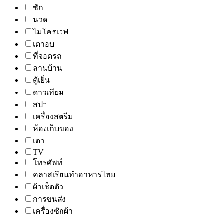
ซัก
นวด
ไมโครเวฟ
เตาอบ
ที่จอดรถ
ลานบ้าน
ตู้เย็น
ดาวเทียม
สปา
เครื่องสตรีม
ห้องเก็บของ
เตา
TV
โทรศัพท์
คลาสเรียนทำอาหารไทย
ผ้าเช็ดตัว
การขนส่ง
เครื่องซักผ้า