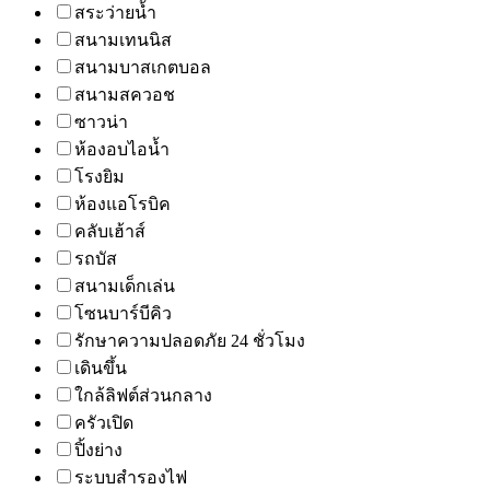
สระว่ายน้ำ
สนามเทนนิส
สนามบาสเกตบอล
สนามสควอช
ซาวน่า
ห้องอบไอน้ำ
โรงยิม
ห้องแอโรบิค
คลับเฮ้าส์
รถบัส
สนามเด็กเล่น
โซนบาร์บีคิว
รักษาความปลอดภัย 24 ชั่วโมง
เดินขึ้น
ใกล้ลิฟต์ส่วนกลาง
ครัวเปิด
ปิ้งย่าง
ระบบสำรองไฟ