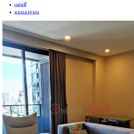
แผนที่
มุมมองถนน