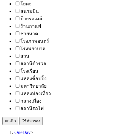
โยคะ
สนามบิน
ป้ายรถเมล์
ร้านกาแฟ
ชายหาด
โรงภาพยนตร์
โรงพยาบาล
สวน
สถานีตำรวจ
โรงเรียน
แหล่งช็อปปิ้ง
มหาวิทยาลัย
แหล่งท่องเที่ยว
กลางเมือง
สถานีรถไฟ
ยกเลิก
ใช้ตัวกรอง
OneDay
>