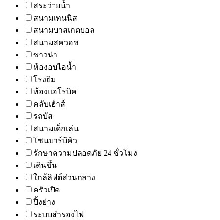
สระว่ายน้ำ
สนามเทนนิส
สนามบาสเกตบอล
สนามสควอช
ซาวน่า
ห้องอบไอน้ำ
โรงยิม
ห้องแอโรบิค
คลับเฮ้าส์
รถบัส
สนามเด็กเล่น
โซนบาร์บีคิว
รักษาความปลอดภัย 24 ชั่วโมง
เดินขึ้น
ใกล้ลิฟต์ส่วนกลาง
ครัวเปิด
ปิ้งย่าง
ระบบสำรองไฟ