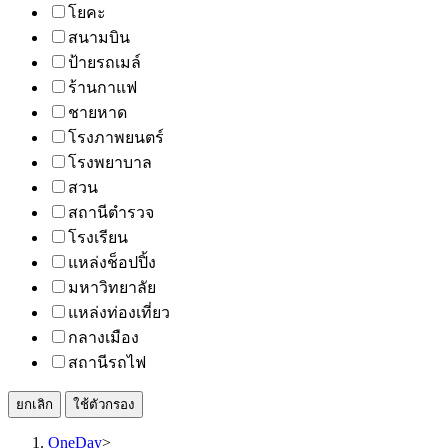
โยคะ
สนามบิน
ป้ายรถเมล์
ร้านกาแฟ
ชายหาด
โรงภาพยนตร์
โรงพยาบาล
สวน
สถานีตำรวจ
โรงเรียน
แหล่งช็อปปิ้ง
มหาวิทยาลัย
แหล่งท่องเที่ยว
กลางเมือง
สถานีรถไฟ
ยกเลิก
ใช้ตัวกรอง
OneDay
>