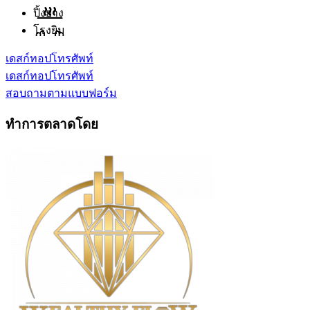
ปิ้งย่าง
โรงยิม
เดสก์ทอป
โทรศัพท์
เดสก์ทอป
โทรศัพท์
สอบถามตามแบบฟอร์ม
ทำการตลาดโดย