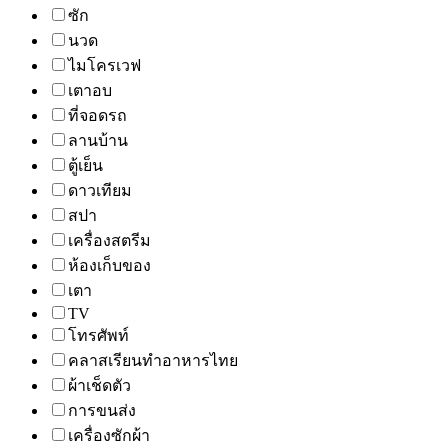
ซัก
นวด
ไมโครเวฟ
เตาอบ
ที่จอดรถ
ลานบ้าน
ตู้เย็น
ดาวเทียม
สปา
เครื่องสตรีม
ห้องเก็บของ
เตา
TV
โทรศัพท์
คลาสเรียนทำอาหารไทย
ผ้าเช็ดตัว
การขนส่ง
เครื่องซักผ้า