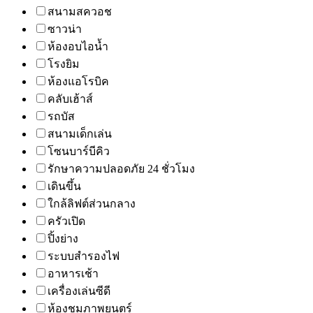
สนามสควอช
ซาวน่า
ห้องอบไอน้ำ
โรงยิม
ห้องแอโรบิค
คลับเฮ้าส์
รถบัส
สนามเด็กเล่น
โซนบาร์บีคิว
รักษาความปลอดภัย 24 ชั่วโมง
เดินขึ้น
ใกล้ลิฟต์ส่วนกลาง
ครัวเปิด
ปิ้งย่าง
ระบบสำรองไฟ
อาหารเช้า
เครื่องเล่นซีดี
ห้องชมภาพยนตร์