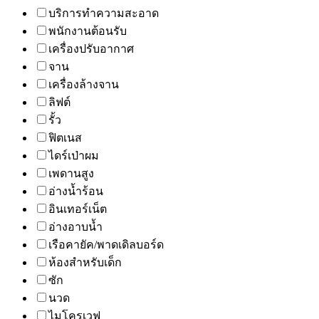
บริการทำความสะอาด
พนักงานต้อนรับ
เครื่องปรับอากาศ
จาน
เครื่องล้างจาน
ลิฟต์
รั้ว
ฟิตเนส
ไดร์เป่าผม
เพดานสูง
อ่างน้ำร้อน
อินเทอร์เน็ต
อ่างอาบน้ำ
เรือคายัค/พาดเดิลบอร์ด
ห้องสำหรับเด็ก
ซัก
นวด
ไมโครเวฟ