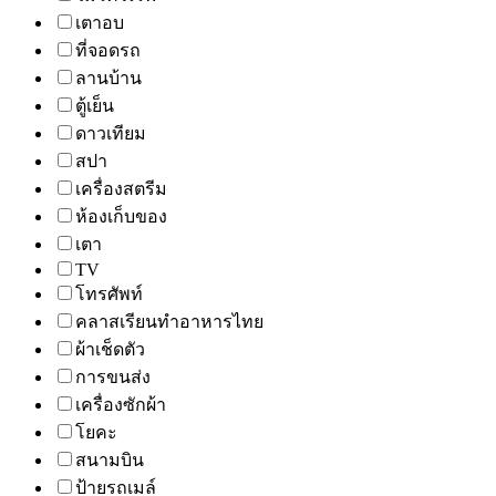
เตาอบ
ที่จอดรถ
ลานบ้าน
ตู้เย็น
ดาวเทียม
สปา
เครื่องสตรีม
ห้องเก็บของ
เตา
TV
โทรศัพท์
คลาสเรียนทำอาหารไทย
ผ้าเช็ดตัว
การขนส่ง
เครื่องซักผ้า
โยคะ
สนามบิน
ป้ายรถเมล์