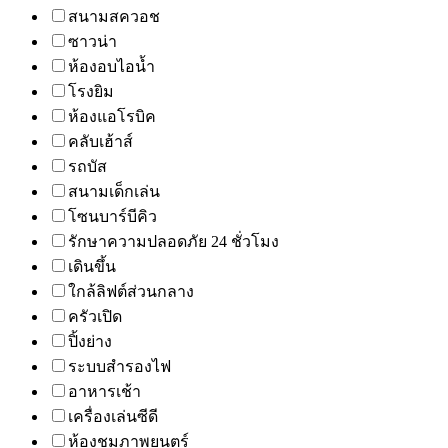
สนามสควอช
ซาวน่า
ห้องอบไอน้ำ
โรงยิม
ห้องแอโรบิค
คลับเฮ้าส์
รถบัส
สนามเด็กเล่น
โซนบาร์บีคิว
รักษาความปลอดภัย 24 ชั่วโมง
เดินขึ้น
ใกล้ลิฟต์ส่วนกลาง
ครัวเปิด
ปิ้งย่าง
ระบบสำรองไฟ
อาหารเช้า
เครื่องเล่นซีดี
ห้องชมภาพยนตร์