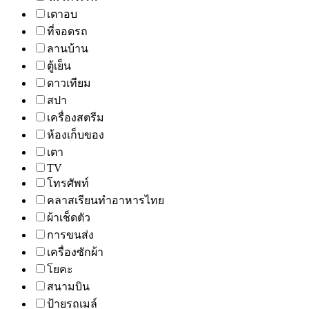
เตาอบ
ที่จอดรถ
ลานบ้าน
ตู้เย็น
ดาวเทียม
สปา
เครื่องสตรีม
ห้องเก็บของ
เตา
TV
โทรศัพท์
คลาสเรียนทำอาหารไทย
ผ้าเช็ดตัว
การขนส่ง
เครื่องซักผ้า
โยคะ
สนามบิน
ป้ายรถเมล์