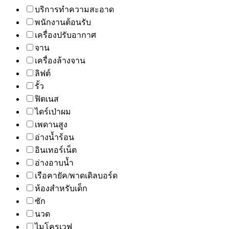
บริการทำความสะอาด
พนักงานต้อนรับ
เครื่องปรับอากาศ
จาน
เครื่องล้างจาน
ลิฟต์
รั้ว
ฟิตเนส
ไดร์เป่าผม
เพดานสูง
อ่างน้ำร้อน
อินเทอร์เน็ต
อ่างอาบน้ำ
เรือคายัค/พาดเดิลบอร์ด
ห้องสำหรับเด็ก
ซัก
นวด
ไมโครเวฟ