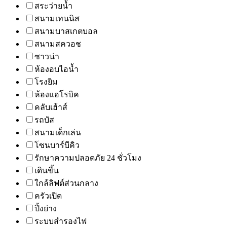
สระว่ายน้ำ
สนามเทนนิส
สนามบาสเกตบอล
สนามสควอช
ซาวน่า
ห้องอบไอน้ำ
โรงยิม
ห้องแอโรบิค
คลับเฮ้าส์
รถบัส
สนามเด็กเล่น
โซนบาร์บีคิว
รักษาความปลอดภัย 24 ชั่วโมง
เดินขึ้น
ใกล้ลิฟต์ส่วนกลาง
ครัวเปิด
ปิ้งย่าง
ระบบสำรองไฟ