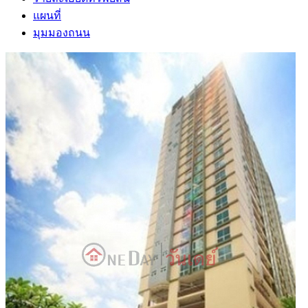
แผนที่
มุมมองถนน