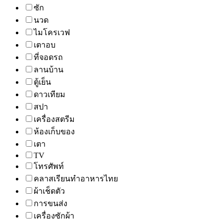
ซัก
นวด
ไมโครเวฟ
เตาอบ
ที่จอดรถ
ลานบ้าน
ตู้เย็น
ดาวเทียม
สปา
เครื่องสตรีม
ห้องเก็บของ
เตา
TV
โทรศัพท์
คลาสเรียนทำอาหารไทย
ผ้าเช็ดตัว
การขนส่ง
เครื่องซักผ้า