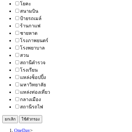
โยคะ
สนามบิน
ป้ายรถเมล์
ร้านกาแฟ
ชายหาด
โรงภาพยนตร์
โรงพยาบาล
สวน
สถานีตำรวจ
โรงเรียน
แหล่งช็อปปิ้ง
มหาวิทยาลัย
แหล่งท่องเที่ยว
กลางเมือง
สถานีรถไฟ
ยกเลิก
ใช้ตัวกรอง
OneDay
>