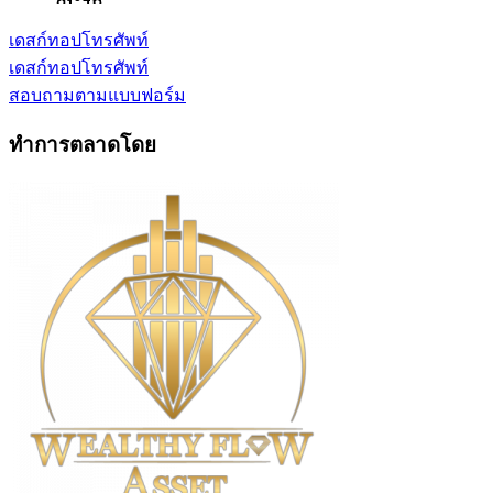
เดสก์ทอป
โทรศัพท์
เดสก์ทอป
โทรศัพท์
สอบถามตามแบบฟอร์ม
ทำการตลาดโดย