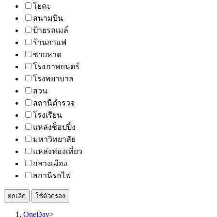
โยคะ
สนามบิน
ป้ายรถเมล์
ร้านกาแฟ
ชายหาด
โรงภาพยนตร์
โรงพยาบาล
สวน
สถานีตำรวจ
โรงเรียน
แหล่งช็อปปิ้ง
มหาวิทยาลัย
แหล่งท่องเที่ยว
กลางเมือง
สถานีรถไฟ
ยกเลิก
ใช้ตัวกรอง
OneDay
>