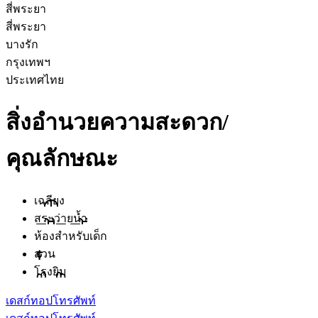
สี่พระยา
สี่พระยา
บางรัก
กรุงเทพฯ
ประเทศไทย
สิ่งอำนวยความสะดวก/
คุณลักษณะ
เฉลียง
สระว่ายน้ำ
ห้องสำหรับเด็ก
สวน
โรงยิม
เดสก์ทอป
โทรศัพท์