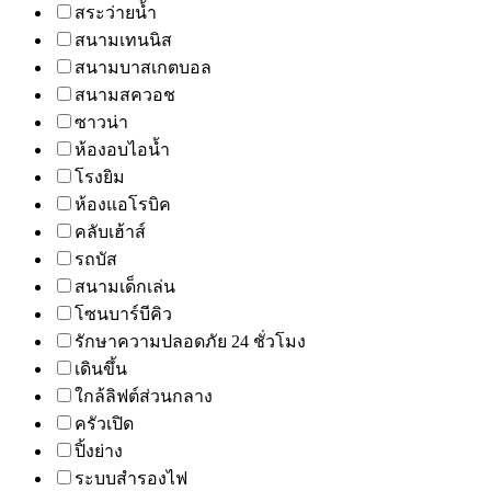
สระว่ายน้ำ
สนามเทนนิส
สนามบาสเกตบอล
สนามสควอช
ซาวน่า
ห้องอบไอน้ำ
โรงยิม
ห้องแอโรบิค
คลับเฮ้าส์
รถบัส
สนามเด็กเล่น
โซนบาร์บีคิว
รักษาความปลอดภัย 24 ชั่วโมง
เดินขึ้น
ใกล้ลิฟต์ส่วนกลาง
ครัวเปิด
ปิ้งย่าง
ระบบสำรองไฟ