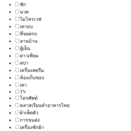
ซัก
นวด
ไมโครเวฟ
เตาอบ
ที่จอดรถ
ลานบ้าน
ตู้เย็น
ดาวเทียม
สปา
เครื่องสตรีม
ห้องเก็บของ
เตา
TV
โทรศัพท์
คลาสเรียนทำอาหารไทย
ผ้าเช็ดตัว
การขนส่ง
เครื่องซักผ้า