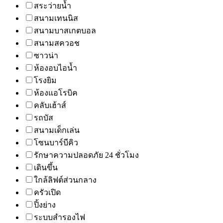
สระว่ายน้ำ
สนามเทนนิส
สนามบาสเกตบอล
สนามสควอช
ซาวน่า
ห้องอบไอน้ำ
โรงยิม
ห้องแอโรบิค
คลับเฮ้าส์
รถบัส
สนามเด็กเล่น
โซนบาร์บีคิว
รักษาความปลอดภัย 24 ชั่วโมง
เดินขึ้น
ใกล้ลิฟต์ส่วนกลาง
ครัวเปิด
ปิ้งย่าง
ระบบสำรองไฟ