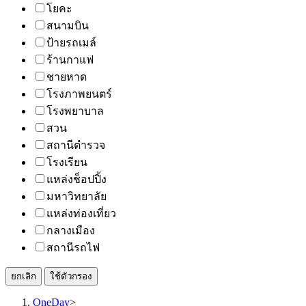
โยคะ
สนามบิน
ป้ายรถเมล์
ร้านกาแฟ
ชายหาด
โรงภาพยนตร์
โรงพยาบาล
สวน
สถานีตำรวจ
โรงเรียน
แหล่งช็อปปิ้ง
มหาวิทยาลัย
แหล่งท่องเที่ยว
กลางเมือง
สถานีรถไฟ
ยกเลิก
ใช้ตัวกรอง
OneDay
>