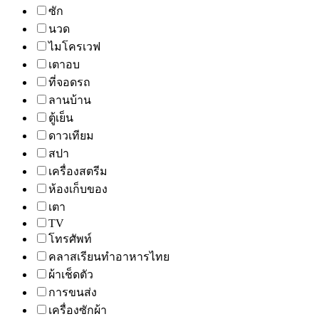
ซัก
นวด
ไมโครเวฟ
เตาอบ
ที่จอดรถ
ลานบ้าน
ตู้เย็น
ดาวเทียม
สปา
เครื่องสตรีม
ห้องเก็บของ
เตา
TV
โทรศัพท์
คลาสเรียนทำอาหารไทย
ผ้าเช็ดตัว
การขนส่ง
เครื่องซักผ้า