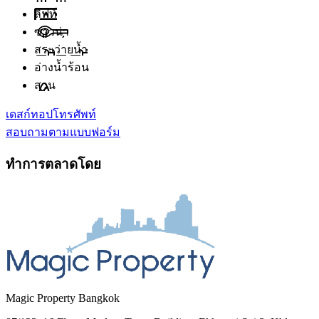
ลิฟท์
ซาวน่า
สระว่ายน้ำ
อ่างน้ำร้อน
สวน
เดสก์ทอป
โทรศัพท์
สอบถามตามแบบฟอร์ม
ทำการตลาดโดย
Magic Property Bangkok