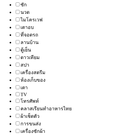
ซัก
นวด
ไมโครเวฟ
เตาอบ
ที่จอดรถ
ลานบ้าน
ตู้เย็น
ดาวเทียม
สปา
เครื่องสตรีม
ห้องเก็บของ
เตา
TV
โทรศัพท์
คลาสเรียนทำอาหารไทย
ผ้าเช็ดตัว
การขนส่ง
เครื่องซักผ้า