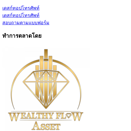
เดสก์ทอป
โทรศัพท์
เดสก์ทอป
โทรศัพท์
สอบถามตามแบบฟอร์ม
ทำการตลาดโดย