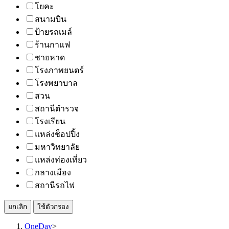
โยคะ
สนามบิน
ป้ายรถเมล์
ร้านกาแฟ
ชายหาด
โรงภาพยนตร์
โรงพยาบาล
สวน
สถานีตำรวจ
โรงเรียน
แหล่งช็อปปิ้ง
มหาวิทยาลัย
แหล่งท่องเที่ยว
กลางเมือง
สถานีรถไฟ
ยกเลิก
ใช้ตัวกรอง
OneDay
>