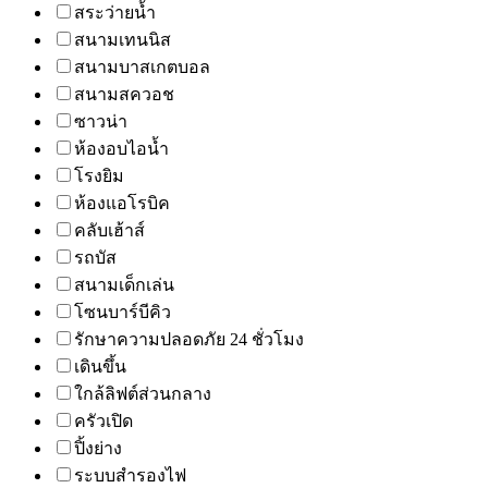
สระว่ายน้ำ
สนามเทนนิส
สนามบาสเกตบอล
สนามสควอช
ซาวน่า
ห้องอบไอน้ำ
โรงยิม
ห้องแอโรบิค
คลับเฮ้าส์
รถบัส
สนามเด็กเล่น
โซนบาร์บีคิว
รักษาความปลอดภัย 24 ชั่วโมง
เดินขึ้น
ใกล้ลิฟต์ส่วนกลาง
ครัวเปิด
ปิ้งย่าง
ระบบสำรองไฟ