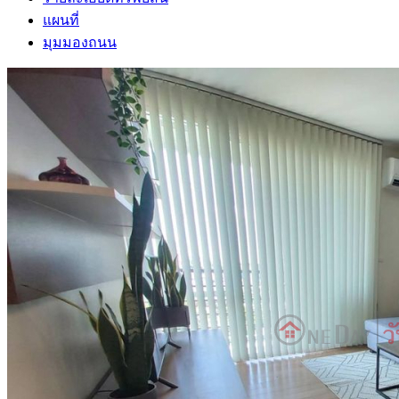
แผนที่
มุมมองถนน