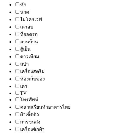
ซัก
นวด
ไมโครเวฟ
เตาอบ
ที่จอดรถ
ลานบ้าน
ตู้เย็น
ดาวเทียม
สปา
เครื่องสตรีม
ห้องเก็บของ
เตา
TV
โทรศัพท์
คลาสเรียนทำอาหารไทย
ผ้าเช็ดตัว
การขนส่ง
เครื่องซักผ้า