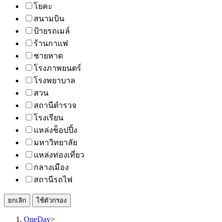
โยคะ
สนามบิน
ป้ายรถเมล์
ร้านกาแฟ
ชายหาด
โรงภาพยนตร์
โรงพยาบาล
สวน
สถานีตำรวจ
โรงเรียน
แหล่งช็อปปิ้ง
มหาวิทยาลัย
แหล่งท่องเที่ยว
กลางเมือง
สถานีรถไฟ
ยกเลิก
ใช้ตัวกรอง
OneDay
>