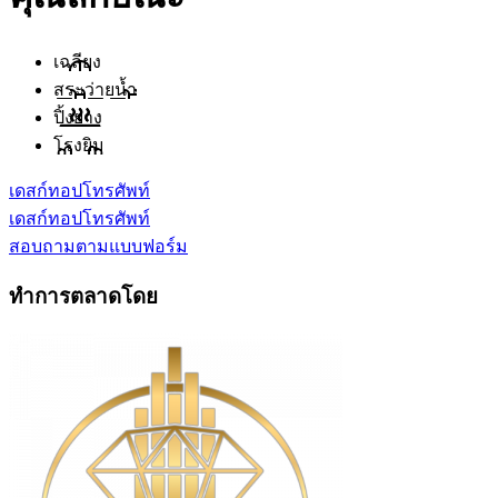
เฉลียง
สระว่ายน้ำ
ปิ้งย่าง
โรงยิม
เดสก์ทอป
โทรศัพท์
เดสก์ทอป
โทรศัพท์
สอบถามตามแบบฟอร์ม
ทำการตลาดโดย