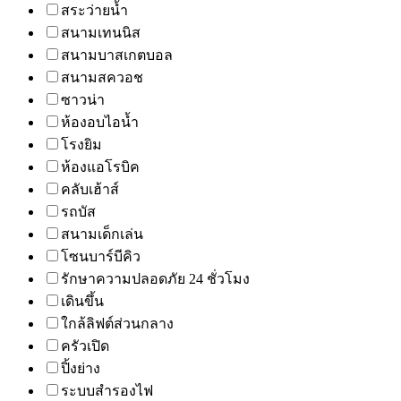
สระว่ายน้ำ
สนามเทนนิส
สนามบาสเกตบอล
สนามสควอช
ซาวน่า
ห้องอบไอน้ำ
โรงยิม
ห้องแอโรบิค
คลับเฮ้าส์
รถบัส
สนามเด็กเล่น
โซนบาร์บีคิว
รักษาความปลอดภัย 24 ชั่วโมง
เดินขึ้น
ใกล้ลิฟต์ส่วนกลาง
ครัวเปิด
ปิ้งย่าง
ระบบสำรองไฟ