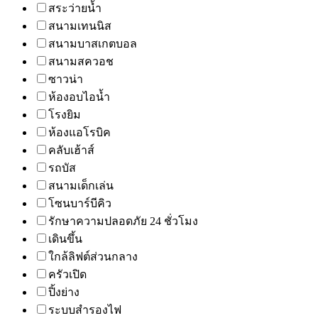
สระว่ายน้ำ
สนามเทนนิส
สนามบาสเกตบอล
สนามสควอช
ซาวน่า
ห้องอบไอน้ำ
โรงยิม
ห้องแอโรบิค
คลับเฮ้าส์
รถบัส
สนามเด็กเล่น
โซนบาร์บีคิว
รักษาความปลอดภัย 24 ชั่วโมง
เดินขึ้น
ใกล้ลิฟต์ส่วนกลาง
ครัวเปิด
ปิ้งย่าง
ระบบสำรองไฟ