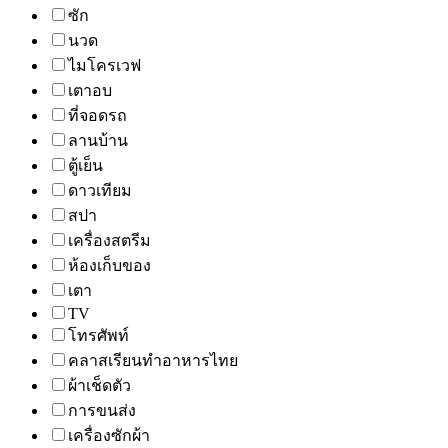
ซัก
นวด
ไมโครเวฟ
เตาอบ
ที่จอดรถ
ลานบ้าน
ตู้เย็น
ดาวเทียม
สปา
เครื่องสตรีม
ห้องเก็บของ
เตา
TV
โทรศัพท์
คลาสเรียนทำอาหารไทย
ผ้าเช็ดตัว
การขนส่ง
เครื่องซักผ้า