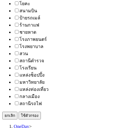
โยคะ
สนามบิน
ป้ายรถเมล์
ร้านกาแฟ
ชายหาด
โรงภาพยนตร์
โรงพยาบาล
สวน
สถานีตำรวจ
โรงเรียน
แหล่งช็อปปิ้ง
มหาวิทยาลัย
แหล่งท่องเที่ยว
กลางเมือง
สถานีรถไฟ
ยกเลิก
ใช้ตัวกรอง
OneDay
>