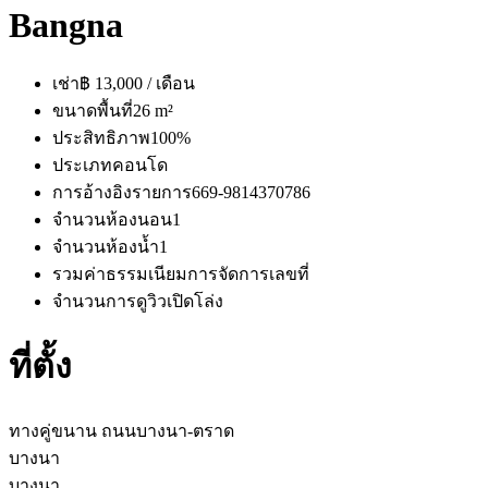
Bangna
เช่า
฿ 13,000 / เดือน
ขนาดพื้นที่
26 m²
ประสิทธิภาพ
100%
ประเภท
คอนโด
การอ้างอิงรายการ
669-9814370786
จำนวนห้องนอน
1
จำนวนห้องน้ำ
1
รวมค่าธรรมเนียมการจัดการ
เลขที่
จำนวนการดู
วิวเปิดโล่ง
ที่ตั้ง
ทางคู่ขนาน ถนนบางนา-ตราด
บางนา
บางนา