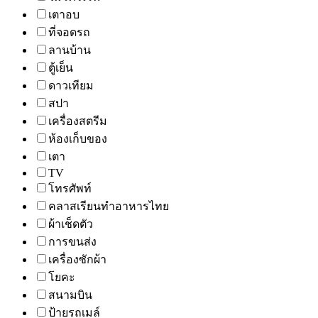
เตาอบ
ที่จอดรถ
ลานบ้าน
ตู้เย็น
ดาวเทียม
สปา
เครื่องสตรีม
ห้องเก็บของ
เตา
TV
โทรศัพท์
คลาสเรียนทำอาหารไทย
ผ้าเช็ดตัว
การขนส่ง
เครื่องซักผ้า
โยคะ
สนามบิน
ป้ายรถเมล์