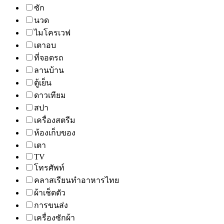
ซัก
นวด
ไมโครเวฟ
เตาอบ
ที่จอดรถ
ลานบ้าน
ตู้เย็น
ดาวเทียม
สปา
เครื่องสตรีม
ห้องเก็บของ
เตา
TV
โทรศัพท์
คลาสเรียนทำอาหารไทย
ผ้าเช็ดตัว
การขนส่ง
เครื่องซักผ้า