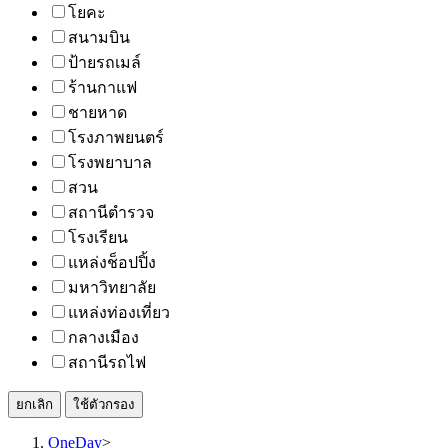
โยคะ
สนามบิน
ป้ายรถเมล์
ร้านกาแฟ
ชายหาด
โรงภาพยนตร์
โรงพยาบาล
สวน
สถานีตำรวจ
โรงเรียน
แหล่งช็อปปิ้ง
มหาวิทยาลัย
แหล่งท่องเที่ยว
กลางเมือง
สถานีรถไฟ
ยกเลิก
ใช้ตัวกรอง
OneDay
>