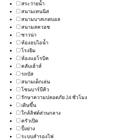
สระว่ายน้ำ
สนามเทนนิส
สนามบาสเกตบอล
สนามสควอช
ซาวน่า
ห้องอบไอน้ำ
โรงยิม
ห้องแอโรบิค
คลับเฮ้าส์
รถบัส
สนามเด็กเล่น
โซนบาร์บีคิว
รักษาความปลอดภัย 24 ชั่วโมง
เดินขึ้น
ใกล้ลิฟต์ส่วนกลาง
ครัวเปิด
ปิ้งย่าง
ระบบสำรองไฟ