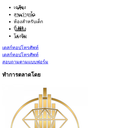
เฉลียง
สระว่ายน้ำ
ห้องสำหรับเด็ก
ปิ้งย่าง
โรงยิม
เดสก์ทอป
โทรศัพท์
เดสก์ทอป
โทรศัพท์
สอบถามตามแบบฟอร์ม
ทำการตลาดโดย