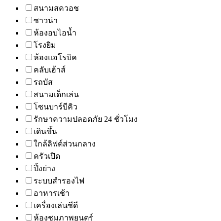
สนามสควอช
ซาวน่า
ห้องอบไอน้ำ
โรงยิม
ห้องแอโรบิค
คลับเฮ้าส์
รถบัส
สนามเด็กเล่น
โซนบาร์บีคิว
รักษาความปลอดภัย 24 ชั่วโมง
เดินขึ้น
ใกล้ลิฟต์ส่วนกลาง
ครัวเปิด
ปิ้งย่าง
ระบบสำรองไฟ
อาหารเช้า
เครื่องเล่นซีดี
ห้องชมภาพยนตร์