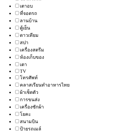
เตาอบ
ที่จอดรถ
ลานบ้าน
ตู้เย็น
ดาวเทียม
สปา
เครื่องสตรีม
ห้องเก็บของ
เตา
TV
โทรศัพท์
คลาสเรียนทำอาหารไทย
ผ้าเช็ดตัว
การขนส่ง
เครื่องซักผ้า
โยคะ
สนามบิน
ป้ายรถเมล์