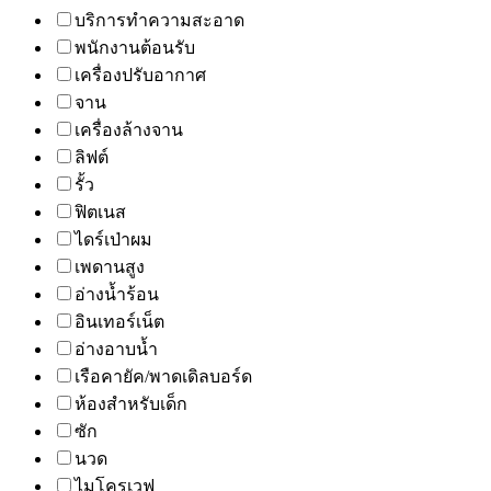
บริการทำความสะอาด
พนักงานต้อนรับ
เครื่องปรับอากาศ
จาน
เครื่องล้างจาน
ลิฟต์
รั้ว
ฟิตเนส
ไดร์เป่าผม
เพดานสูง
อ่างน้ำร้อน
อินเทอร์เน็ต
อ่างอาบน้ำ
เรือคายัค/พาดเดิลบอร์ด
ห้องสำหรับเด็ก
ซัก
นวด
ไมโครเวฟ