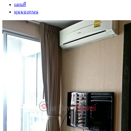
แผนที่
มุมมองถนน