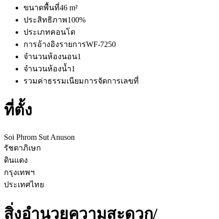
ขนาดพื้นที่
46 m²
ประสิทธิภาพ
100%
ประเภท
คอนโด
การอ้างอิงรายการ
WF-7250
จำนวนห้องนอน
1
จำนวนห้องน้ำ
1
รวมค่าธรรมเนียมการจัดการ
เลขที่
ที่ตั้ง
Soi Phrom Sut Anuson
รัชดาภิเษก
ดินแดง
กรุงเทพฯ
ประเทศไทย
สิ่งอำนวยความสะดวก/