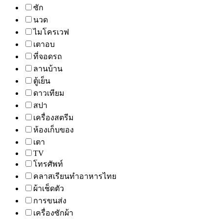
ซัก
นวด
ไมโครเวฟ
เตาอบ
ที่จอดรถ
ลานบ้าน
ตู้เย็น
ดาวเทียม
สปา
เครื่องสตรีม
ห้องเก็บของ
เตา
TV
โทรศัพท์
คลาสเรียนทำอาหารไทย
ผ้าเช็ดตัว
การขนส่ง
เครื่องซักผ้า