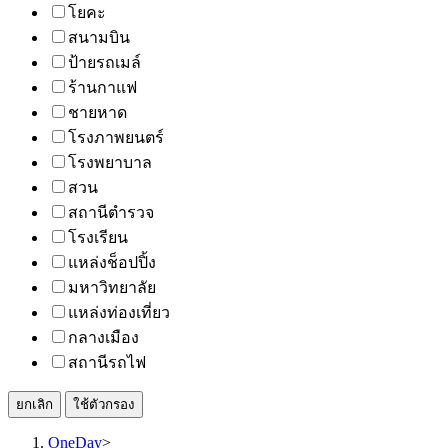
โยคะ
สนามบิน
ป้ายรถเมล์
ร้านกาแฟ
ชายหาด
โรงภาพยนตร์
โรงพยาบาล
สวน
สถานีตำรวจ
โรงเรียน
แหล่งช็อปปิ้ง
มหาวิทยาลัย
แหล่งท่องเที่ยว
กลางเมือง
สถานีรถไฟ
ยกเลิก
ใช้ตัวกรอง
OneDay
>