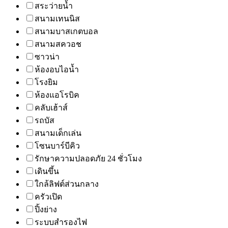
สระว่ายน้ำ
สนามเทนนิส
สนามบาสเกตบอล
สนามสควอช
ซาวน่า
ห้องอบไอน้ำ
โรงยิม
ห้องแอโรบิค
คลับเฮ้าส์
รถบัส
สนามเด็กเล่น
โซนบาร์บีคิว
รักษาความปลอดภัย 24 ชั่วโมง
เดินขึ้น
ใกล้ลิฟต์ส่วนกลาง
ครัวเปิด
ปิ้งย่าง
ระบบสำรองไฟ