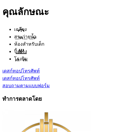
คุณลักษณะ
เฉลียง
สระว่ายน้ำ
ห้องสำหรับเด็ก
ปิ้งย่าง
โรงยิม
เดสก์ทอป
โทรศัพท์
เดสก์ทอป
โทรศัพท์
สอบถามตามแบบฟอร์ม
ทำการตลาดโดย