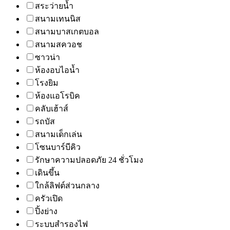
สระว่ายน้ำ
สนามเทนนิส
สนามบาสเกตบอล
สนามสควอช
ซาวน่า
ห้องอบไอน้ำ
โรงยิม
ห้องแอโรบิค
คลับเฮ้าส์
รถบัส
สนามเด็กเล่น
โซนบาร์บีคิว
รักษาความปลอดภัย 24 ชั่วโมง
เดินขึ้น
ใกล้ลิฟต์ส่วนกลาง
ครัวเปิด
ปิ้งย่าง
ระบบสำรองไฟ