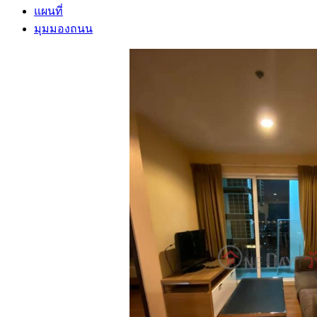
แผนที่
มุมมองถนน