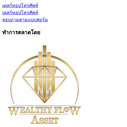
เดสก์ทอป
โทรศัพท์
เดสก์ทอป
โทรศัพท์
สอบถามตามแบบฟอร์ม
ทำการตลาดโดย