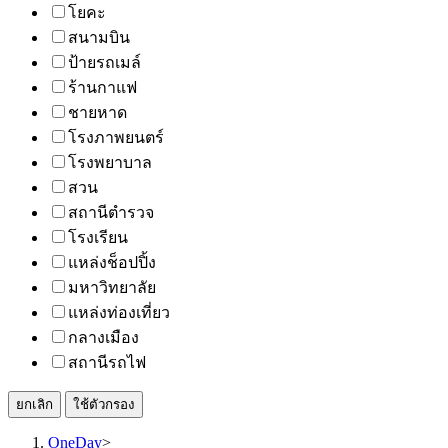
โยคะ
สนามบิน
ป้ายรถเมล์
ร้านกาแฟ
ชายหาด
โรงภาพยนตร์
โรงพยาบาล
สวน
สถานีตำรวจ
โรงเรียน
แหล่งช็อปปิ้ง
มหาวิทยาลัย
แหล่งท่องเที่ยว
กลางเมือง
สถานีรถไฟ
ยกเลิก
ใช้ตัวกรอง
OneDay
>