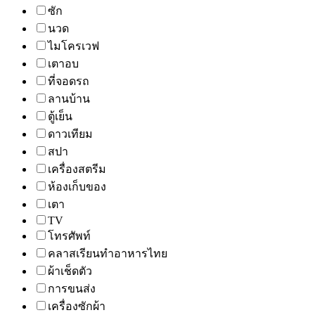
ซัก
นวด
ไมโครเวฟ
เตาอบ
ที่จอดรถ
ลานบ้าน
ตู้เย็น
ดาวเทียม
สปา
เครื่องสตรีม
ห้องเก็บของ
เตา
TV
โทรศัพท์
คลาสเรียนทำอาหารไทย
ผ้าเช็ดตัว
การขนส่ง
เครื่องซักผ้า