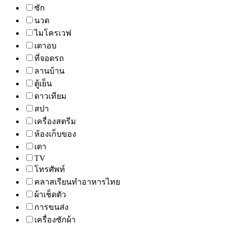
ซัก
นวด
ไมโครเวฟ
เตาอบ
ที่จอดรถ
ลานบ้าน
ตู้เย็น
ดาวเทียม
สปา
เครื่องสตรีม
ห้องเก็บของ
เตา
TV
โทรศัพท์
คลาสเรียนทำอาหารไทย
ผ้าเช็ดตัว
การขนส่ง
เครื่องซักผ้า