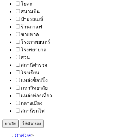
โยคะ
สนามบิน
ป้ายรถเมล์
ร้านกาแฟ
ชายหาด
โรงภาพยนตร์
โรงพยาบาล
สวน
สถานีตำรวจ
โรงเรียน
แหล่งช็อปปิ้ง
มหาวิทยาลัย
แหล่งท่องเที่ยว
กลางเมือง
สถานีรถไฟ
ยกเลิก
ใช้ตัวกรอง
OneDay
>