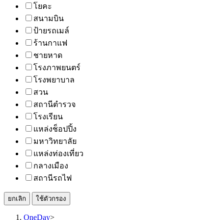
โยคะ
สนามบิน
ป้ายรถเมล์
ร้านกาแฟ
ชายหาด
โรงภาพยนตร์
โรงพยาบาล
สวน
สถานีตำรวจ
โรงเรียน
แหล่งช็อปปิ้ง
มหาวิทยาลัย
แหล่งท่องเที่ยว
กลางเมือง
สถานีรถไฟ
ยกเลิก
ใช้ตัวกรอง
OneDay
>