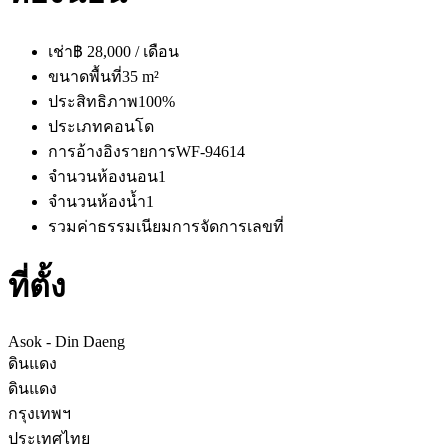
เช่า
฿ 28,000 / เดือน
ขนาดพื้นที่
35 m²
ประสิทธิภาพ
100%
ประเภท
คอนโด
การอ้างอิงรายการ
WF-94614
จำนวนห้องนอน
1
จำนวนห้องน้ำ
1
รวมค่าธรรมเนียมการจัดการ
เลขที่
ที่ตั้ง
Asok - Din Daeng
ดินแดง
ดินแดง
กรุงเทพฯ
ประเทศไทย