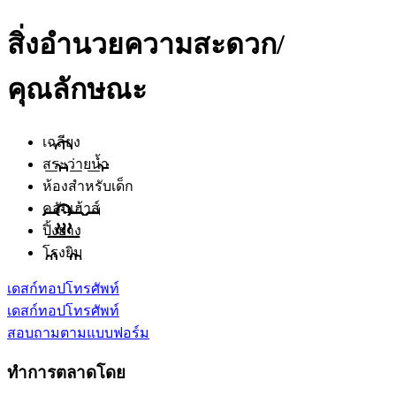
สิ่งอำนวยความสะดวก/
คุณลักษณะ
เฉลียง
สระว่ายน้ำ
ห้องสำหรับเด็ก
คลับเฮ้าส์
ปิ้งย่าง
โรงยิม
เดสก์ทอป
โทรศัพท์
เดสก์ทอป
โทรศัพท์
สอบถามตามแบบฟอร์ม
ทำการตลาดโดย