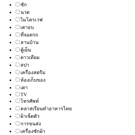
ซัก
นวด
ไมโครเวฟ
เตาอบ
ที่จอดรถ
ลานบ้าน
ตู้เย็น
ดาวเทียม
สปา
เครื่องสตรีม
ห้องเก็บของ
เตา
TV
โทรศัพท์
คลาสเรียนทำอาหารไทย
ผ้าเช็ดตัว
การขนส่ง
เครื่องซักผ้า