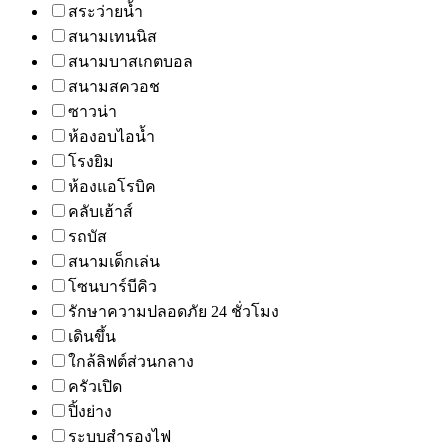
สระว่ายน้ำ
สนามเทนนิส
สนามบาสเกตบอล
สนามสควอช
ซาวน่า
ห้องอบไอน้ำ
โรงยิม
ห้องแอโรบิค
คลับเฮ้าส์
รถบัส
สนามเด็กเล่น
โซนบาร์บีคิว
รักษาความปลอดภัย 24 ชั่วโมง
เดินขึ้น
ใกล้ลิฟต์ส่วนกลาง
ครัวเปิด
ปิ้งย่าง
ระบบสำรองไฟ