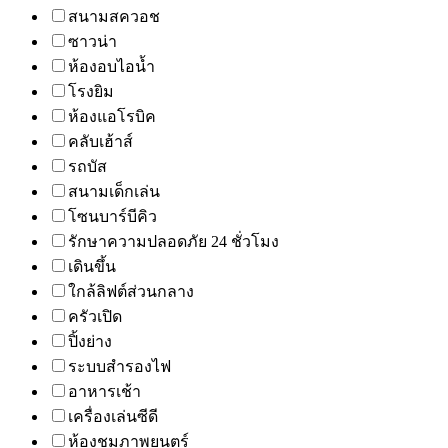
สนามสควอช
ซาวน่า
ห้องอบไอน้ำ
โรงยิม
ห้องแอโรบิค
คลับเฮ้าส์
รถบัส
สนามเด็กเล่น
โซนบาร์บีคิว
รักษาความปลอดภัย 24 ชั่วโมง
เดินขึ้น
ใกล้ลิฟต์ส่วนกลาง
ครัวเปิด
ปิ้งย่าง
ระบบสำรองไฟ
อาหารเช้า
เครื่องเล่นซีดี
ห้องชมภาพยนตร์