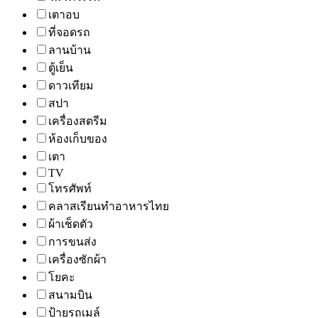
เตาอบ
ที่จอดรถ
ลานบ้าน
ตู้เย็น
ดาวเทียม
สปา
เครื่องสตรีม
ห้องเก็บของ
เตา
TV
โทรศัพท์
คลาสเรียนทำอาหารไทย
ผ้าเช็ดตัว
การขนส่ง
เครื่องซักผ้า
โยคะ
สนามบิน
ป้ายรถเมล์