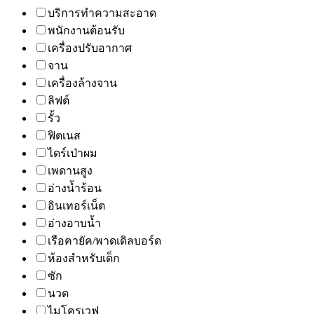
บริการทำความสะอาด
พนักงานต้อนรับ
เครื่องปรับอากาศ
จาน
เครื่องล้างจาน
ลิฟต์
รั้ว
ฟิตเนส
ไดร์เป่าผม
เพดานสูง
อ่างน้ำร้อน
อินเทอร์เน็ต
อ่างอาบน้ำ
เรือคายัค/พาดเดิลบอร์ด
ห้องสำหรับเด็ก
ซัก
นวด
ไมโครเวฟ