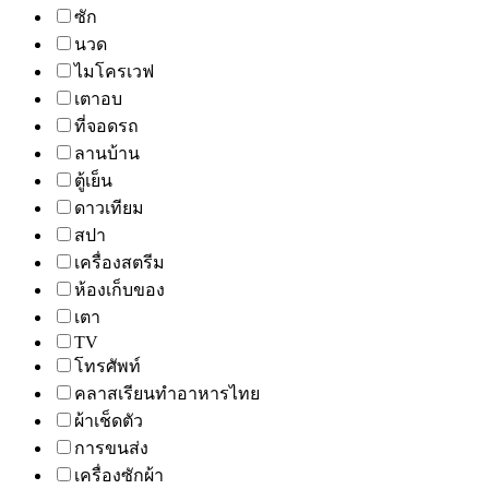
ซัก
นวด
ไมโครเวฟ
เตาอบ
ที่จอดรถ
ลานบ้าน
ตู้เย็น
ดาวเทียม
สปา
เครื่องสตรีม
ห้องเก็บของ
เตา
TV
โทรศัพท์
คลาสเรียนทำอาหารไทย
ผ้าเช็ดตัว
การขนส่ง
เครื่องซักผ้า