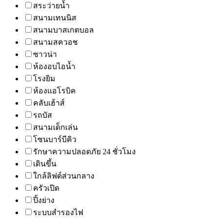
สระว่ายน้ำ
สนามเทนนิส
สนามบาสเกตบอล
สนามสควอช
ซาวน่า
ห้องอบไอน้ำ
โรงยิม
ห้องแอโรบิค
คลับเฮ้าส์
รถบัส
สนามเด็กเล่น
โซนบาร์บีคิว
รักษาความปลอดภัย 24 ชั่วโมง
เดินขึ้น
ใกล้ลิฟต์ส่วนกลาง
ครัวเปิด
ปิ้งย่าง
ระบบสำรองไฟ