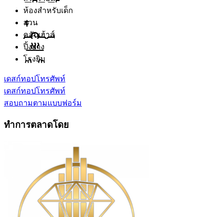
ห้องสำหรับเด็ก
สวน
คลับเฮ้าส์
ปิ้งย่าง
โรงยิม
เดสก์ทอป
โทรศัพท์
เดสก์ทอป
โทรศัพท์
สอบถามตามแบบฟอร์ม
ทำการตลาดโดย