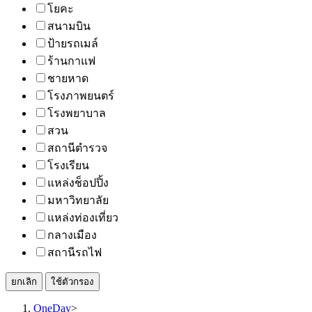
โยคะ
สนามบิน
ป้ายรถเมล์
ร้านกาแฟ
ชายหาด
โรงภาพยนตร์
โรงพยาบาล
สวน
สถานีตำรวจ
โรงเรียน
แหล่งช็อปปิ้ง
มหาวิทยาลัย
แหล่งท่องเที่ยว
กลางเมือง
สถานีรถไฟ
ยกเลิก
ใช้ตัวกรอง
OneDay
>