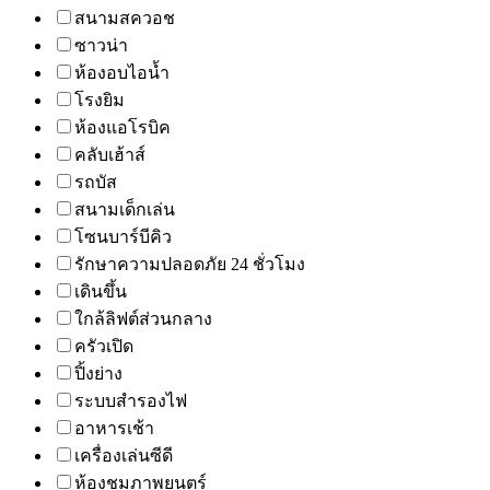
สนามสควอช
ซาวน่า
ห้องอบไอน้ำ
โรงยิม
ห้องแอโรบิค
คลับเฮ้าส์
รถบัส
สนามเด็กเล่น
โซนบาร์บีคิว
รักษาความปลอดภัย 24 ชั่วโมง
เดินขึ้น
ใกล้ลิฟต์ส่วนกลาง
ครัวเปิด
ปิ้งย่าง
ระบบสำรองไฟ
อาหารเช้า
เครื่องเล่นซีดี
ห้องชมภาพยนตร์