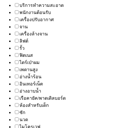
บริการทำความสะอาด
พนักงานต้อนรับ
เครื่องปรับอากาศ
จาน
เครื่องล้างจาน
ลิฟต์
รั้ว
ฟิตเนส
ไดร์เป่าผม
เพดานสูง
อ่างน้ำร้อน
อินเทอร์เน็ต
อ่างอาบน้ำ
เรือคายัค/พาดเดิลบอร์ด
ห้องสำหรับเด็ก
ซัก
นวด
ไมโครเวฟ