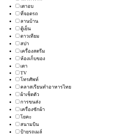
เตาอบ
ที่จอดรถ
ลานบ้าน
ตู้เย็น
ดาวเทียม
สปา
เครื่องสตรีม
ห้องเก็บของ
เตา
TV
โทรศัพท์
คลาสเรียนทำอาหารไทย
ผ้าเช็ดตัว
การขนส่ง
เครื่องซักผ้า
โยคะ
สนามบิน
ป้ายรถเมล์