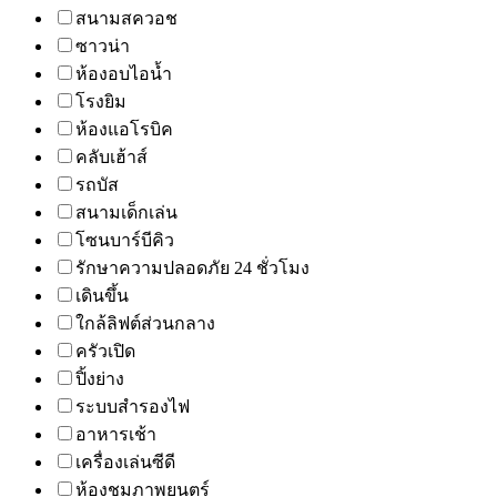
สนามสควอช
ซาวน่า
ห้องอบไอน้ำ
โรงยิม
ห้องแอโรบิค
คลับเฮ้าส์
รถบัส
สนามเด็กเล่น
โซนบาร์บีคิว
รักษาความปลอดภัย 24 ชั่วโมง
เดินขึ้น
ใกล้ลิฟต์ส่วนกลาง
ครัวเปิด
ปิ้งย่าง
ระบบสำรองไฟ
อาหารเช้า
เครื่องเล่นซีดี
ห้องชมภาพยนตร์