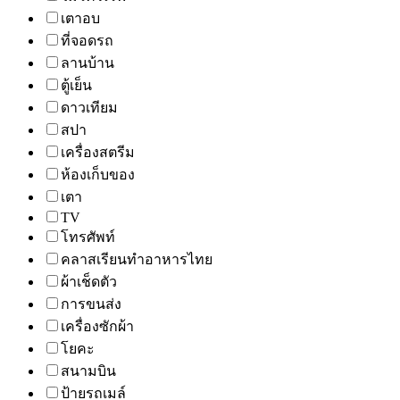
เตาอบ
ที่จอดรถ
ลานบ้าน
ตู้เย็น
ดาวเทียม
สปา
เครื่องสตรีม
ห้องเก็บของ
เตา
TV
โทรศัพท์
คลาสเรียนทำอาหารไทย
ผ้าเช็ดตัว
การขนส่ง
เครื่องซักผ้า
โยคะ
สนามบิน
ป้ายรถเมล์