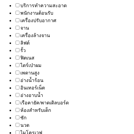
บริการทำความสะอาด
พนักงานต้อนรับ
เครื่องปรับอากาศ
จาน
เครื่องล้างจาน
ลิฟต์
รั้ว
ฟิตเนส
ไดร์เป่าผม
เพดานสูง
อ่างน้ำร้อน
อินเทอร์เน็ต
อ่างอาบน้ำ
เรือคายัค/พาดเดิลบอร์ด
ห้องสำหรับเด็ก
ซัก
นวด
ไมโครเวฟ