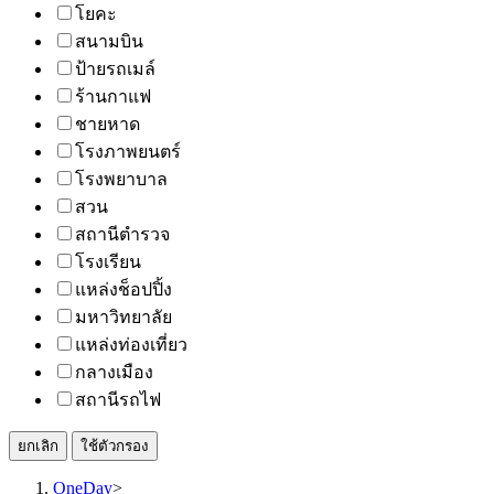
โยคะ
สนามบิน
ป้ายรถเมล์
ร้านกาแฟ
ชายหาด
โรงภาพยนตร์
โรงพยาบาล
สวน
สถานีตำรวจ
โรงเรียน
แหล่งช็อปปิ้ง
มหาวิทยาลัย
แหล่งท่องเที่ยว
กลางเมือง
สถานีรถไฟ
ยกเลิก
ใช้ตัวกรอง
OneDay
>