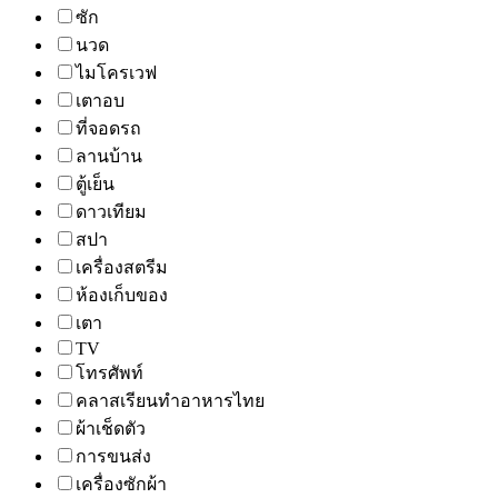
ซัก
นวด
ไมโครเวฟ
เตาอบ
ที่จอดรถ
ลานบ้าน
ตู้เย็น
ดาวเทียม
สปา
เครื่องสตรีม
ห้องเก็บของ
เตา
TV
โทรศัพท์
คลาสเรียนทำอาหารไทย
ผ้าเช็ดตัว
การขนส่ง
เครื่องซักผ้า