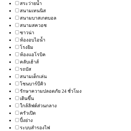
สระว่ายน้ำ
สนามเทนนิส
สนามบาสเกตบอล
สนามสควอช
ซาวน่า
ห้องอบไอน้ำ
โรงยิม
ห้องแอโรบิค
คลับเฮ้าส์
รถบัส
สนามเด็กเล่น
โซนบาร์บีคิว
รักษาความปลอดภัย 24 ชั่วโมง
เดินขึ้น
ใกล้ลิฟต์ส่วนกลาง
ครัวเปิด
ปิ้งย่าง
ระบบสำรองไฟ