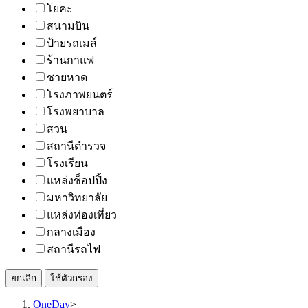
โยคะ
สนามบิน
ป้ายรถเมล์
ร้านกาแฟ
ชายหาด
โรงภาพยนตร์
โรงพยาบาล
สวน
สถานีตำรวจ
โรงเรียน
แหล่งช็อปปิ้ง
มหาวิทยาลัย
แหล่งท่องเที่ยว
กลางเมือง
สถานีรถไฟ
ยกเลิก
ใช้ตัวกรอง
OneDay
>