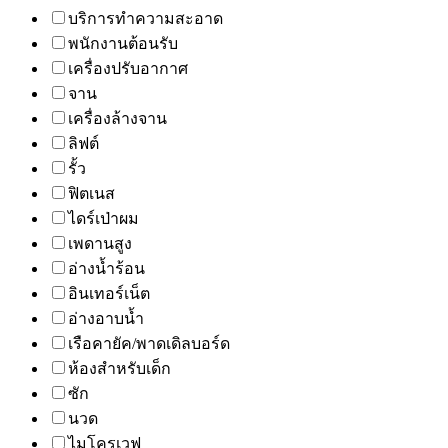
บริการทำความสะอาด
พนักงานต้อนรับ
เครื่องปรับอากาศ
จาน
เครื่องล้างจาน
ลิฟต์
รั้ว
ฟิตเนส
ไดร์เป่าผม
เพดานสูง
อ่างน้ำร้อน
อินเทอร์เน็ต
อ่างอาบน้ำ
เรือคายัค/พาดเดิลบอร์ด
ห้องสำหรับเด็ก
ซัก
นวด
ไมโครเวฟ