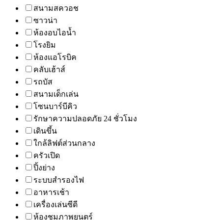
สนามสควอช
ซาวน่า
ห้องอบไอน้ำ
โรงยิม
ห้องแอโรบิค
คลับเฮ้าส์
รถบัส
สนามเด็กเล่น
โซนบาร์บีคิว
รักษาความปลอดภัย 24 ชั่วโมง
เดินขึ้น
ใกล้ลิฟต์ส่วนกลาง
ครัวเปิด
ปิ้งย่าง
ระบบสำรองไฟ
อาหารเช้า
เครื่องเล่นซีดี
ห้องชมภาพยนตร์