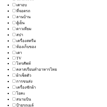
เตาอบ
ที่จอดรถ
ลานบ้าน
ตู้เย็น
ดาวเทียม
สปา
เครื่องสตรีม
ห้องเก็บของ
เตา
TV
โทรศัพท์
คลาสเรียนทำอาหารไทย
ผ้าเช็ดตัว
การขนส่ง
เครื่องซักผ้า
โยคะ
สนามบิน
ป้ายรถเมล์