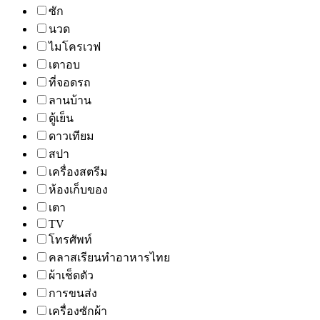
ซัก
นวด
ไมโครเวฟ
เตาอบ
ที่จอดรถ
ลานบ้าน
ตู้เย็น
ดาวเทียม
สปา
เครื่องสตรีม
ห้องเก็บของ
เตา
TV
โทรศัพท์
คลาสเรียนทำอาหารไทย
ผ้าเช็ดตัว
การขนส่ง
เครื่องซักผ้า