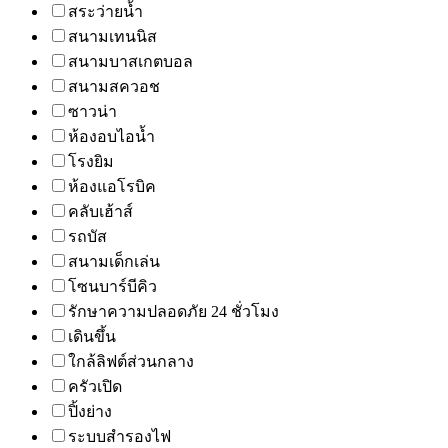
สระว่ายน้ำ
สนามเทนนิส
สนามบาสเกตบอล
สนามสควอช
ซาวน่า
ห้องอบไอน้ำ
โรงยิม
ห้องแอโรบิค
คลับเฮ้าส์
รถบัส
สนามเด็กเล่น
โซนบาร์บีคิว
รักษาความปลอดภัย 24 ชั่วโมง
เดินขึ้น
ใกล้ลิฟต์ส่วนกลาง
ครัวเปิด
ปิ้งย่าง
ระบบสำรองไฟ