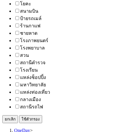
โยคะ
สนามบิน
ป้ายรถเมล์
ร้านกาแฟ
ชายหาด
โรงภาพยนตร์
โรงพยาบาล
สวน
สถานีตำรวจ
โรงเรียน
แหล่งช็อปปิ้ง
มหาวิทยาลัย
แหล่งท่องเที่ยว
กลางเมือง
สถานีรถไฟ
ยกเลิก
ใช้ตัวกรอง
OneDay
>