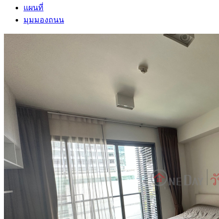
แผนที่
มุมมองถนน