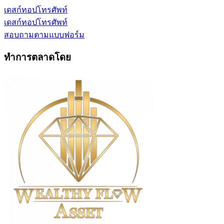
เดสก์ทอป
โทรศัพท์
เดสก์ทอป
โทรศัพท์
สอบถามตามแบบฟอร์ม
ทำการตลาดโดย