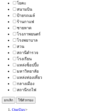
โยคะ
สนามบิน
ป้ายรถเมล์
ร้านกาแฟ
ชายหาด
โรงภาพยนตร์
โรงพยาบาล
สวน
สถานีตำรวจ
โรงเรียน
แหล่งช็อปปิ้ง
มหาวิทยาลัย
แหล่งท่องเที่ยว
กลางเมือง
สถานีรถไฟ
ยกเลิก
ใช้ตัวกรอง
OneDay
>