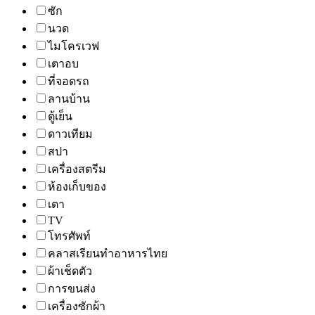
ซัก
นวด
ไมโครเวฟ
เตาอบ
ที่จอดรถ
ลานบ้าน
ตู้เย็น
ดาวเทียม
สปา
เครื่องสตรีม
ห้องเก็บของ
เตา
TV
โทรศัพท์
คลาสเรียนทำอาหารไทย
ผ้าเช็ดตัว
การขนส่ง
เครื่องซักผ้า