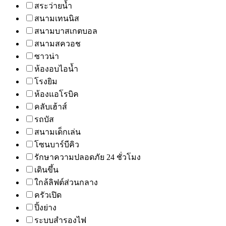
สระว่ายน้ำ
สนามเทนนิส
สนามบาสเกตบอล
สนามสควอช
ซาวน่า
ห้องอบไอน้ำ
โรงยิม
ห้องแอโรบิค
คลับเฮ้าส์
รถบัส
สนามเด็กเล่น
โซนบาร์บีคิว
รักษาความปลอดภัย 24 ชั่วโมง
เดินขึ้น
ใกล้ลิฟต์ส่วนกลาง
ครัวเปิด
ปิ้งย่าง
ระบบสำรองไฟ