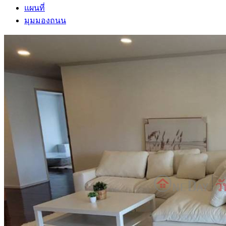
แผนที่
มุมมองถนน