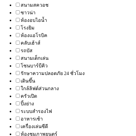
สนามสควอช
ซาวน่า
ห้องอบไอน้ำ
โรงยิม
ห้องแอโรบิค
คลับเฮ้าส์
รถบัส
สนามเด็กเล่น
โซนบาร์บีคิว
รักษาความปลอดภัย 24 ชั่วโมง
เดินขึ้น
ใกล้ลิฟต์ส่วนกลาง
ครัวเปิด
ปิ้งย่าง
ระบบสำรองไฟ
อาหารเช้า
เครื่องเล่นซีดี
ห้องชมภาพยนตร์