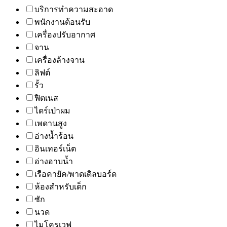
บริการทำความสะอาด
พนักงานต้อนรับ
เครื่องปรับอากาศ
จาน
เครื่องล้างจาน
ลิฟต์
รั้ว
ฟิตเนส
ไดร์เป่าผม
เพดานสูง
อ่างน้ำร้อน
อินเทอร์เน็ต
อ่างอาบน้ำ
เรือคายัค/พาดเดิลบอร์ด
ห้องสำหรับเด็ก
ซัก
นวด
ไมโครเวฟ