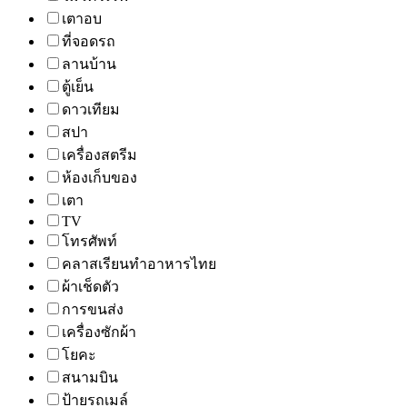
เตาอบ
ที่จอดรถ
ลานบ้าน
ตู้เย็น
ดาวเทียม
สปา
เครื่องสตรีม
ห้องเก็บของ
เตา
TV
โทรศัพท์
คลาสเรียนทำอาหารไทย
ผ้าเช็ดตัว
การขนส่ง
เครื่องซักผ้า
โยคะ
สนามบิน
ป้ายรถเมล์