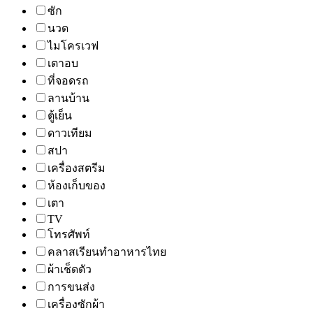
ซัก
นวด
ไมโครเวฟ
เตาอบ
ที่จอดรถ
ลานบ้าน
ตู้เย็น
ดาวเทียม
สปา
เครื่องสตรีม
ห้องเก็บของ
เตา
TV
โทรศัพท์
คลาสเรียนทำอาหารไทย
ผ้าเช็ดตัว
การขนส่ง
เครื่องซักผ้า