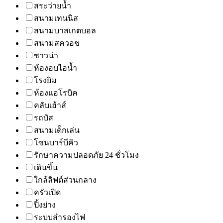
สระว่ายน้ำ
สนามเทนนิส
สนามบาสเกตบอล
สนามสควอช
ซาวน่า
ห้องอบไอน้ำ
โรงยิม
ห้องแอโรบิค
คลับเฮ้าส์
รถบัส
สนามเด็กเล่น
โซนบาร์บีคิว
รักษาความปลอดภัย 24 ชั่วโมง
เดินขึ้น
ใกล้ลิฟต์ส่วนกลาง
ครัวเปิด
ปิ้งย่าง
ระบบสำรองไฟ