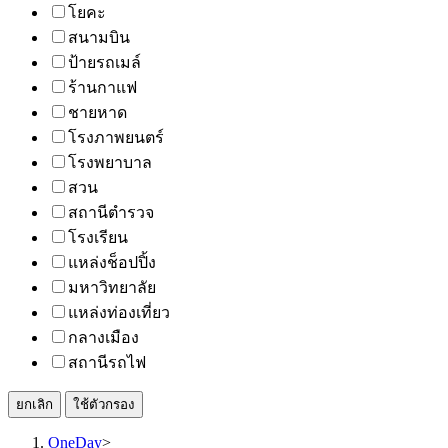
โยคะ
สนามบิน
ป้ายรถเมล์
ร้านกาแฟ
ชายหาด
โรงภาพยนตร์
โรงพยาบาล
สวน
สถานีตำรวจ
โรงเรียน
แหล่งช็อปปิ้ง
มหาวิทยาลัย
แหล่งท่องเที่ยว
กลางเมือง
สถานีรถไฟ
ยกเลิก
ใช้ตัวกรอง
OneDay
>