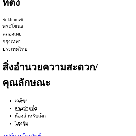
ที่ตั้ง
Sukhumvit
พระโขนง
คลองเตย
กรุงเทพฯ
ประเทศไทย
สิ่งอำนวยความสะดวก/
คุณลักษณะ
เฉลียง
สระว่ายน้ำ
ห้องสำหรับเด็ก
โรงยิม
เดสก์ทอป
โทรศัพท์