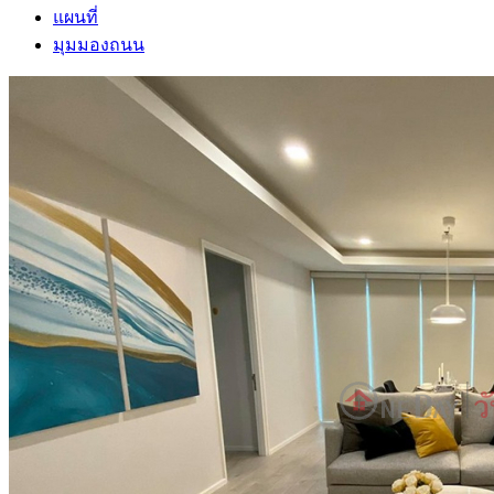
แผนที่
มุมมองถนน