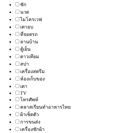
ซัก
นวด
ไมโครเวฟ
เตาอบ
ที่จอดรถ
ลานบ้าน
ตู้เย็น
ดาวเทียม
สปา
เครื่องสตรีม
ห้องเก็บของ
เตา
TV
โทรศัพท์
คลาสเรียนทำอาหารไทย
ผ้าเช็ดตัว
การขนส่ง
เครื่องซักผ้า