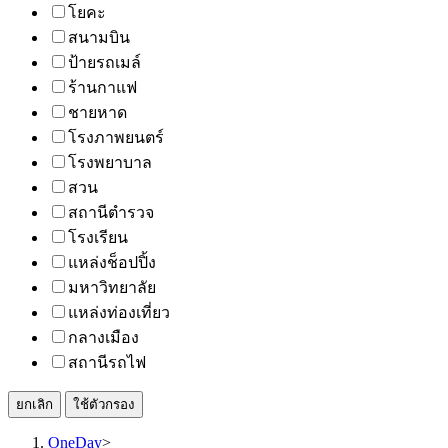
โยคะ
สนามบิน
ป้ายรถเมล์
ร้านกาแฟ
ชายหาด
โรงภาพยนตร์
โรงพยาบาล
สวน
สถานีตำรวจ
โรงเรียน
แหล่งช็อปปิ้ง
มหาวิทยาลัย
แหล่งท่องเที่ยว
กลางเมือง
สถานีรถไฟ
ยกเลิก
ใช้ตัวกรอง
OneDay
>