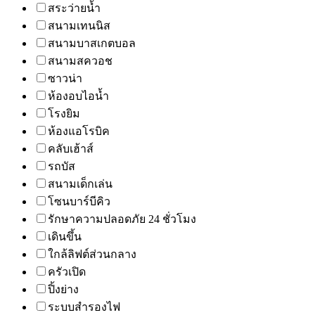
สระว่ายน้ำ
สนามเทนนิส
สนามบาสเกตบอล
สนามสควอช
ซาวน่า
ห้องอบไอน้ำ
โรงยิม
ห้องแอโรบิค
คลับเฮ้าส์
รถบัส
สนามเด็กเล่น
โซนบาร์บีคิว
รักษาความปลอดภัย 24 ชั่วโมง
เดินขึ้น
ใกล้ลิฟต์ส่วนกลาง
ครัวเปิด
ปิ้งย่าง
ระบบสำรองไฟ