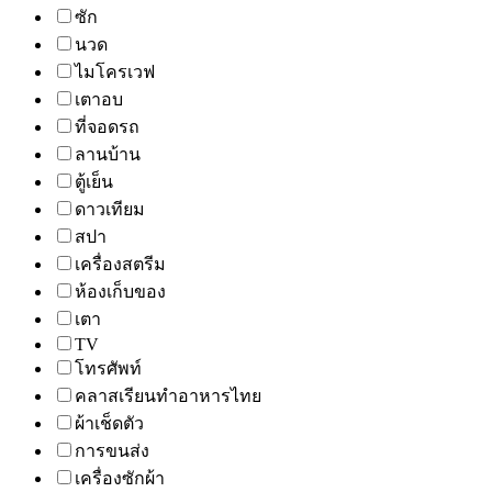
ซัก
นวด
ไมโครเวฟ
เตาอบ
ที่จอดรถ
ลานบ้าน
ตู้เย็น
ดาวเทียม
สปา
เครื่องสตรีม
ห้องเก็บของ
เตา
TV
โทรศัพท์
คลาสเรียนทำอาหารไทย
ผ้าเช็ดตัว
การขนส่ง
เครื่องซักผ้า