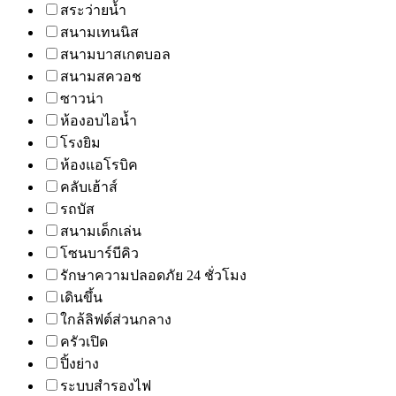
สระว่ายน้ำ
สนามเทนนิส
สนามบาสเกตบอล
สนามสควอช
ซาวน่า
ห้องอบไอน้ำ
โรงยิม
ห้องแอโรบิค
คลับเฮ้าส์
รถบัส
สนามเด็กเล่น
โซนบาร์บีคิว
รักษาความปลอดภัย 24 ชั่วโมง
เดินขึ้น
ใกล้ลิฟต์ส่วนกลาง
ครัวเปิด
ปิ้งย่าง
ระบบสำรองไฟ