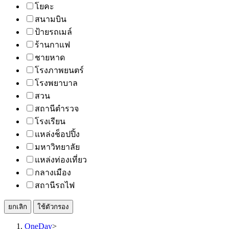
โยคะ
สนามบิน
ป้ายรถเมล์
ร้านกาแฟ
ชายหาด
โรงภาพยนตร์
โรงพยาบาล
สวน
สถานีตำรวจ
โรงเรียน
แหล่งช็อปปิ้ง
มหาวิทยาลัย
แหล่งท่องเที่ยว
กลางเมือง
สถานีรถไฟ
ยกเลิก
ใช้ตัวกรอง
OneDay
>