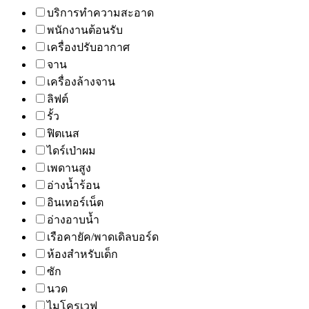
บริการทำความสะอาด
พนักงานต้อนรับ
เครื่องปรับอากาศ
จาน
เครื่องล้างจาน
ลิฟต์
รั้ว
ฟิตเนส
ไดร์เป่าผม
เพดานสูง
อ่างน้ำร้อน
อินเทอร์เน็ต
อ่างอาบน้ำ
เรือคายัค/พาดเดิลบอร์ด
ห้องสำหรับเด็ก
ซัก
นวด
ไมโครเวฟ