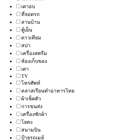
เตาอบ
ที่จอดรถ
ลานบ้าน
ตู้เย็น
ดาวเทียม
สปา
เครื่องสตรีม
ห้องเก็บของ
เตา
TV
โทรศัพท์
คลาสเรียนทำอาหารไทย
ผ้าเช็ดตัว
การขนส่ง
เครื่องซักผ้า
โยคะ
สนามบิน
ป้ายรถเมล์