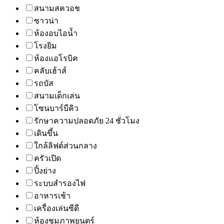
สนามสควอช
ซาวน่า
ห้องอบไอน้ำ
โรงยิม
ห้องแอโรบิค
คลับเฮ้าส์
รถบัส
สนามเด็กเล่น
โซนบาร์บีคิว
รักษาความปลอดภัย 24 ชั่วโมง
เดินขึ้น
ใกล้ลิฟต์ส่วนกลาง
ครัวเปิด
ปิ้งย่าง
ระบบสำรองไฟ
อาหารเช้า
เครื่องเล่นซีดี
ห้องชมภาพยนตร์